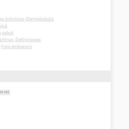
as prácticas -Dermatología
alud
o salud
ácticas -Definiciones
-
Foro embarazo
29.005