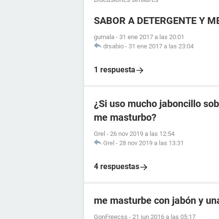
SABOR A DETERGENTE Y M
gumala
-
31 ene 2017 a las 20:01
drsabio
-
31 ene 2017 a las 23:04
1 respuesta
¿Si uso mucho jaboncillo sob
me masturbo?
Grel
-
26 nov 2019 a las 12:54
Grel
-
28 nov 2019 a las 13:31
4 respuestas
me masturbe con jabón y una 
GonFreecss
-
21 jun 2016 a las 05:17