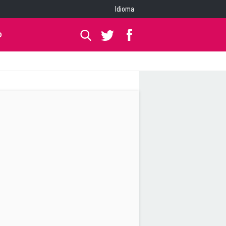
Idioma
O