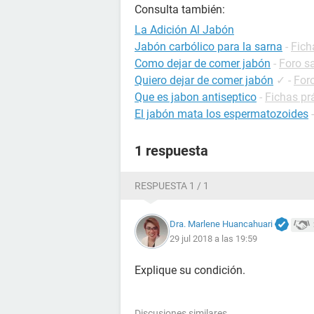
Consulta también:
La Adición Al Jabón
Jabón carbólico para la sarna
-
Fich
Como dejar de comer jabón
-
Foro s
Quiero dejar de comer jabón
✓
-
For
Que es jabon antiseptico
-
Fichas pr
El jabón mata los espermatozoides
1 respuesta
RESPUESTA 1 / 1
Dra. Marlene Huancahuari
29 jul 2018 a las 19:59
Explique su condición.
Discusiones similares