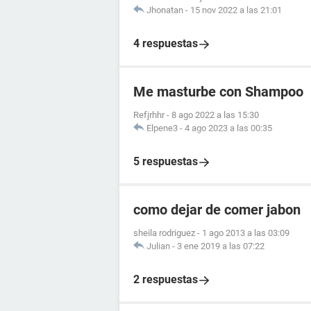
Jhonatan
-
15 nov 2022 a las 21:01
4 respuestas
Me masturbe con Shampoo
Refjrhhr
-
8 ago 2022 a las 15:30
Elpene3
-
4 ago 2023 a las 00:35
5 respuestas
como dejar de comer jabon
sheila rodriguez
-
1 ago 2013 a las 03:09
Julian
-
3 ene 2019 a las 07:22
2 respuestas