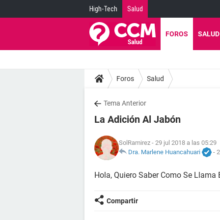
High-Tech
Salud
FOROS
SALUD
Foros
Salud
Tema Anterior
La Adición Al Jabón
SolRamirez
- 29 jul 2018 a las 05:29
Dra. Marlene Huancahuari
-
2
Hola, Quiero Saber Como Se Llama 
Compartir