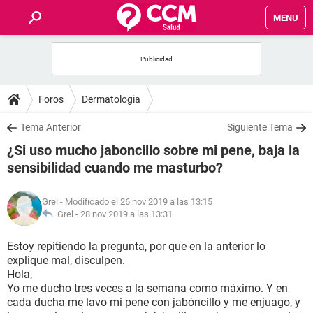
MENU
INICIO
FOROS
Foros
Dermatologia
SALUD
Tema Anterior
Siguiente Tema
¿Si uso mucho jaboncillo sobre mi pene, baja la
FAMILIA
sensibilidad cuando me masturbo?
NUTRICIÓN
Grel
- Modificado el 26 nov 2019 a las 13:15
Grel -
28 nov 2019 a las 13:31
BIENESTAR
Estoy repitiendo la pregunta, por que en la anterior lo
explique mal, disculpen.
SEXUALIDAD
Hola,
Yo me ducho tres veces a la semana como máximo. Y en
cada ducha me lavo mi pene con jabóncillo y me enjuago, y
GLOSARIO