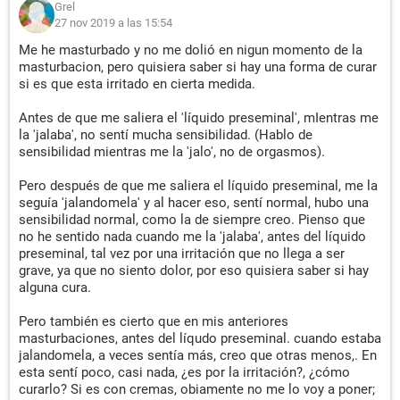
Grel
27 nov 2019 a las 15:54
Me he masturbado y no me dolió en nigun momento de la
masturbacion, pero quisiera saber si hay una forma de curar
si es que esta irritado en cierta medida.
Antes de que me saliera el 'líquido preseminal', mIentras me
la 'jalaba', no sentí mucha sensibilidad. (Hablo de
sensibilidad mientras me la 'jalo', no de orgasmos).
Pero después de que me saliera el líquido preseminal, me la
seguía 'jalandomela' y al hacer eso, sentí normal, hubo una
sensibilidad normal, como la de siempre creo. Pienso que
no he sentido nada cuando me la 'jalaba', antes del líquido
preseminal, tal vez por una irritación que no llega a ser
grave, ya que no siento dolor, por eso quisiera saber si hay
alguna cura.
Pero también es cierto que en mis anteriores
masturbaciones, antes del líqudo preseminal. cuando estaba
jalandomela, a veces sentía más, creo que otras menos,. En
esta sentí poco, casi nada, ¿es por la irritación?, ¿cómo
curarlo? Si es con cremas, obiamente no me lo voy a poner;