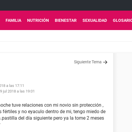
FAMILIA
NUTRICIÓN
BIENESTAR
SEXUALIDAD
GLOSARI
Siguiente Tema
018 a las 17:11
9 jul 2018 a las 19:01
oche tuve relaciones con mi novio sin protección ,
 fértiles y no eyaculo dentro de mi, tengo miedo de
.pastilla del día siguiente pero ya la tome 2 meses
r