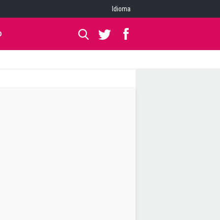
Idioma
O