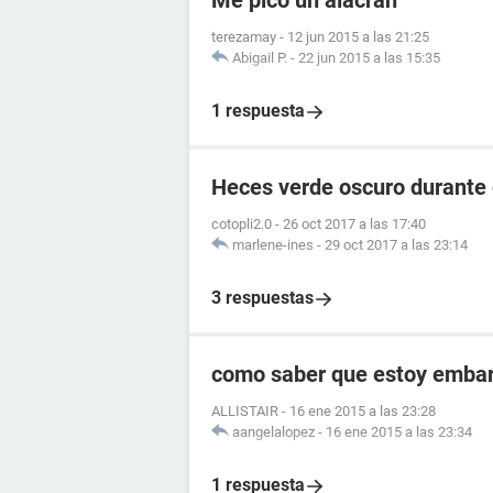
Me pico un alacran
terezamay
-
12 jun 2015 a las 21:25
Abigail P.
-
22 jun 2015 a las 15:35
1 respuesta
Heces verde oscuro durante
cotopli2.0
-
26 oct 2017 a las 17:40
marlene-ines
-
29 oct 2017 a las 23:14
3 respuestas
como saber que estoy embara
ALLISTAIR
-
16 ene 2015 a las 23:28
aangelalopez
-
16 ene 2015 a las 23:34
1 respuesta