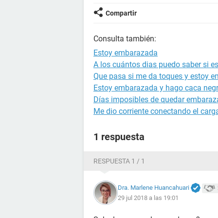
Compartir
Consulta también:
Estoy embarazada
A los cuántos dias puedo saber si 
Que pasa si me da toques y estoy 
Estoy embarazada y hago caca neg
Días imposibles de quedar embara
Me dio corriente conectando el carg
1 respuesta
RESPUESTA 1 / 1
Dra. Marlene Huancahuari
29 jul 2018 a las 19:01