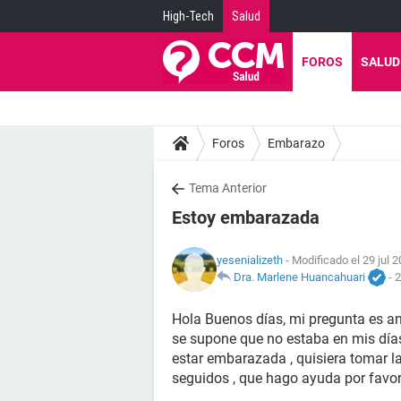
High-Tech
Salud
FOROS
SALUD
Foros
Embarazo
Tema Anterior
Estoy embarazada
yesenializeth
- Modificado el 29 jul 2
Dra. Marlene Huancahuari
-
2
Hola Buenos días, mi pregunta es an
se supone que no estaba en mis días
estar embarazada , quisiera tomar la
seguidos , que hago ayuda por favo