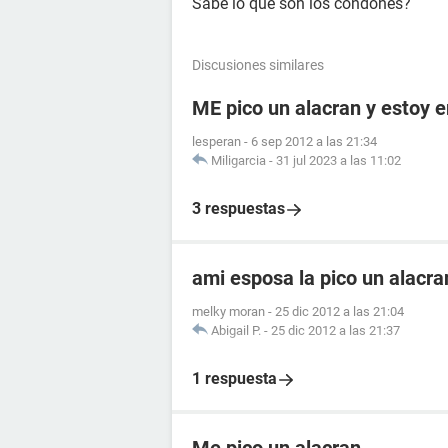
Sabe lo que son los condones?
Discusiones similares
ME pico un alacran y estoy
lesperan
-
6 sep 2012 a las 21:34
Miligarcia
-
31 jul 2023 a las 11:02
3 respuestas
ami esposa la pico un alacr
melky moran
-
25 dic 2012 a las 21:04
Abigail P.
-
25 dic 2012 a las 21:37
1 respuesta