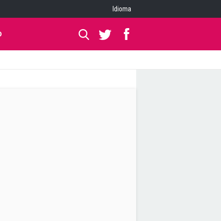
Idioma
O