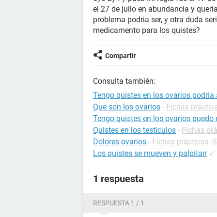
el 27 de julio en abundancia y queri
problema podria ser, y otra duda ser
medicamento para los quistes?
Compartir
Consulta también:
Tengo quistes en los ovarios podri
Que son los ovarios
-
Fichas práctic
Tengo quistes en los ovarios pued
Quistes en los testiculos
-
Fichas prá
Dolores ovarios
-
Fichas prácticas -
Los quistes se mueven y palpitan
✓
1 respuesta
RESPUESTA 1 / 1