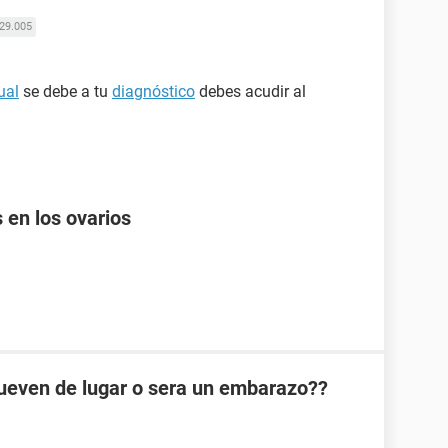
29.005
ual
se debe a tu
diagnóstico
debes acudir al
 en los ovarios
mueven de lugar o sera un embarazo??