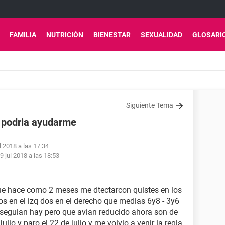
FAMILIA
NUTRICIÓN
BIENESTAR
SEXUALIDAD
GLOSARI
Siguiente Tema
s podria ayudarme
l 2018 a las 17:34
9 jul 2018 a las 18:53
ue hace como 2 meses me dtectarcon quistes en los
os en el izq dos en el derecho que medias 6y8 - 3y6
e seguian hay pero que avian reducido ahora son de
ulio y paro el 22 de julio y me volvio a venir la regla