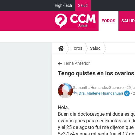
High-Tech
Salud
FOROS
SALUD
Foros
Salud
Tema Anterior
Tengo quistes en los ovario
SamanthaHernandezGuerrero
- 29 ju
Dra. Marlene Huancahuari
-
2
Hola,
Buen dia doctor,esque mi duda es q
ovarios pues para ser exactas son d
y el 25 de agosto fui me dijeron qu
5y3-2y4 y pues mi regla fue el 17 de j