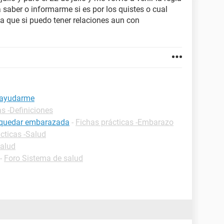
a saber o informarme si es por los quistes o cual
ia que si puedo tener relaciones aun con
a ayudarme
as -Definiciones
o quedar embarazada
-
Fichas prácticas -Embarazo
cticas -Salud
Salud
-
Foro Sistema de salud