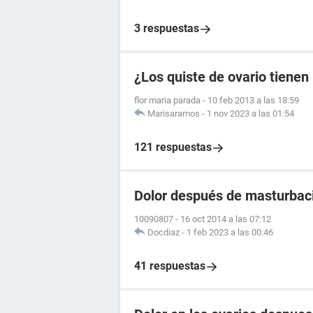
3 respuestas
¿Los quiste de ovario tienen
flor maria parada
-
10 feb 2013 a las 18:59
Marisaramos
-
1 nov 2023 a las 01:54
121 respuestas
Dolor después de masturbac
10090807
-
16 oct 2014 a las 07:12
Docdiaz
-
1 feb 2023 a las 00:46
41 respuestas