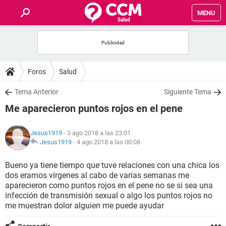
MENU
INICIO
FOROS
Foros
Salud
SALUD
Tema Anterior
Siguiente Tema
Me aparecieron puntos rojos en el pene
FAMILIA
Jesus1919
- 3 ago 2018 a las 23:01
NUTRICIÓN
Jesus1919
-
4 ago 2018 a las 00:08
Bueno ya tiene tiempo que tuve relaciones con una chica los
BIENESTAR
dos eramos vírgenes al cabo de varias semanas me
aparecieron como puntos rojos en el pene no se si sea una
SEXUALIDAD
infección de transmisión sexual o algo los puntos rojos no
me muestran dolor alguien me puede ayudar
GLOSARIO