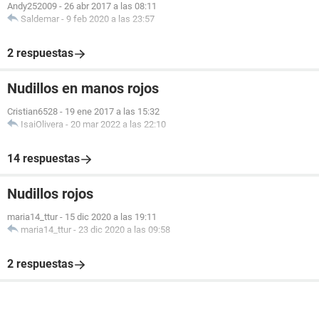
Andy252009
-
26 abr 2017 a las 08:11
Saldemar
-
9 feb 2020 a las 23:57
2 respuestas
Nudillos en manos rojos
Cristian6528
-
19 ene 2017 a las 15:32
IsaiOlivera
-
20 mar 2022 a las 22:10
14 respuestas
Nudillos rojos
maria14_ttur
-
15 dic 2020 a las 19:11
maria14_ttur
-
23 dic 2020 a las 09:58
2 respuestas