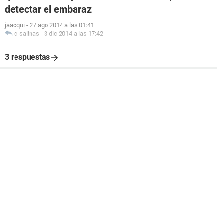
detectar el embaraz
jaacqui
-
27 ago 2014 a las 01:41
c-salinas
-
3 dic 2014 a las 17:42
3 respuestas