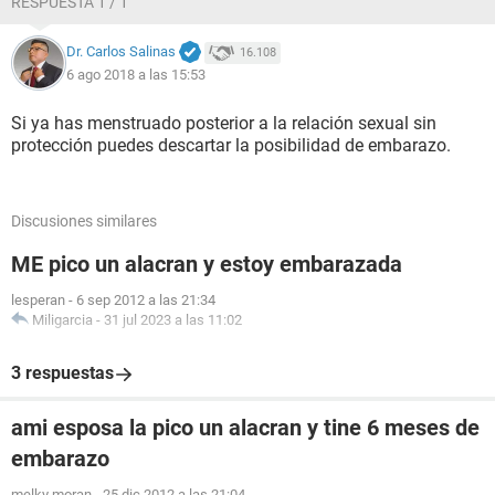
RESPUESTA 1 / 1
Dr. Carlos Salinas
16.108
6 ago 2018 a las 15:53
Si ya has menstruado posterior a la relación sexual sin
protección puedes descartar la posibilidad de embarazo.
Discusiones similares
ME pico un alacran y estoy embarazada
lesperan
-
6 sep 2012 a las 21:34
Miligarcia
-
31 jul 2023 a las 11:02
3 respuestas
ami esposa la pico un alacran y tine 6 meses de
embarazo
melky moran
-
25 dic 2012 a las 21:04