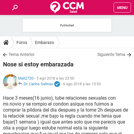
MENU
INICIO
FOROS
Foros
Embarazo
SALUD
Tema Anterior
Siguiente Tema
Nose si estoy embarazada
FAMILIA
Mali2720
- 5 ago 2018 a las 23:50
NUTRICIÓN
Dr. Carlos Salinas
-
6 ago 2018 a las 15:53
Hace 3 meses(16 junio), tube relaciones sexuales con
BIENESTAR
mi.novio y se rompio el condon asique nos fuimos a
comprar la pildora del dia despues y la tome 2h despues de
SEXUALIDAD
la relaciok sexual ,me bajo la regla cuando me tenia que
bajar(1 semana ) igual que antes solo que me parecis que
olia a yogur luego estube normal esta la siguiente
GLOSARIO
meustracion que fue igual qur las de siempre solo que el