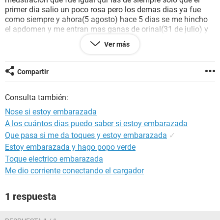
primer dia salio un poco rosa pero los demas dias ya fue
como siempre y ahora(5 agosto) hace 5 dias se me hincho
el apdomen y me entran mas ganas de orinal(31 de julio) y
asta dentro de 1 semana no me bajaria la regla( 15 de
Ver más
agosto), y me preocupa ya que nose si estoy enbarazada o
no , antes ya hace 1 año tome tambien una pildora del dia
despues(26 de julio) y no me paso nada de estoy , estoy
Compartir
muy nerviosa
Consulta también:
Nose si estoy embarazada
A los cuántos dias puedo saber si estoy embarazada
Que pasa si me da toques y estoy embarazada
✓
Estoy embarazada y hago popo verde
Toque electrico embarazada
Me dio corriente conectando el cargador
1 respuesta