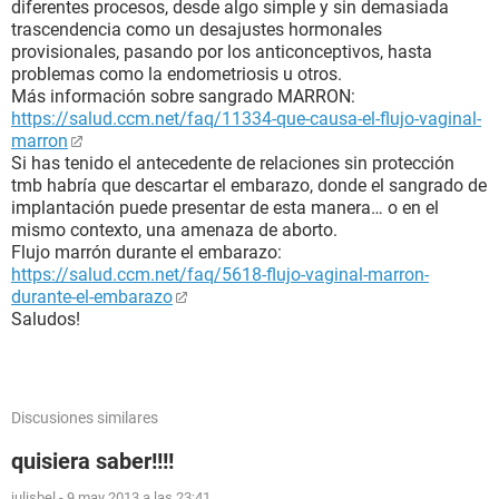
diferentes procesos, desde algo simple y sin demasiada
trascendencia como un desajustes hormonales
provisionales, pasando por los anticonceptivos, hasta
problemas como la endometriosis u otros.
Más información sobre sangrado MARRON:
https://salud.ccm.net/faq/11334-que-causa-el-flujo-vaginal-
marron
Si has tenido el antecedente de relaciones sin protección
tmb habría que descartar el embarazo, donde el sangrado de
implantación puede presentar de esta manera… o en el
mismo contexto, una amenaza de aborto.
Flujo marrón durante el embarazo:
https://salud.ccm.net/faq/5618-flujo-vaginal-marron-
durante-el-embarazo
Saludos!
Discusiones similares
quisiera saber!!!!
julisbel
-
9 may 2013 a las 23:41