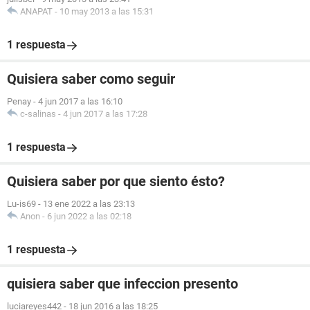
ANAPAT
-
10 may 2013 a las 15:31
1 respuesta
Quisiera saber como seguir
Penay
-
4 jun 2017 a las 16:10
c-salinas
-
4 jun 2017 a las 17:28
1 respuesta
Quisiera saber por que siento ésto?
Lu-is69
-
13 ene 2022 a las 23:13
Anon
-
6 jun 2022 a las 02:18
1 respuesta
quisiera saber que infeccion presento
luciareyes442
-
18 jun 2016 a las 18:25