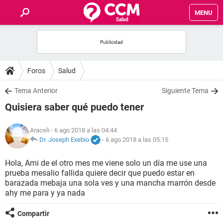
MENU
INICIO
FOROS
Foros
Salud
SALUD
Tema Anterior
Siguiente Tema
Quisiera saber qué puedo tener
FAMILIA
Araceli
- 6 ago 2018 a las 04:44
NUTRICIÓN
Dr. Joseph Exebio
-
6 ago 2018 a las 05:15
Hola, Ami de el otro mes me viene solo un día me use una
BIENESTAR
prueba mesalio fallida quiere decir que puedo estar en
barazada mebaja una sola ves y una mancha marrón desde
SEXUALIDAD
ahy me para y ya nada
Compartir
GLOSARIO