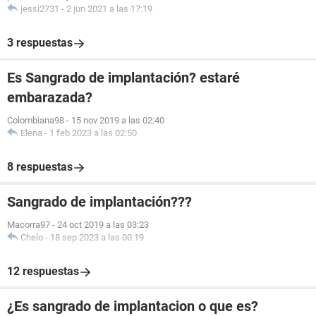
jessi2731
-
2 jun 2021 a las 17:19
3 respuestas
Es Sangrado de implantación? estaré
embarazada?
Colombiana98
-
15 nov 2019 a las 02:40
Elena
-
1 feb 2023 a las 02:50
8 respuestas
Sangrado de implantación???
Macorra97
-
24 oct 2019 a las 03:23
Chelo
-
18 sep 2023 a las 00:19
12 respuestas
¿Es sangrado de implantacion o que es?