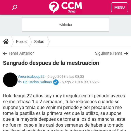
MENU
INICIO
FOROS
Foros
Salud
SALUD
Tema Anterior
Siguiente Tema
Sangrado despues de la mestruacion
FAMILIA
Veronicaboop22
- 6 ago 2018 a las 08:22
NUTRICIÓN
Dr. Carlos Salinas
-
6 ago 2018 a las 15:25
Hola tengo 22 años soy muy irregular en mi periodo aveces
BIENESTAR
se me retrasa 1 o 2 semanas , tube relaciones cuando se
supone ya tenia que venir mi periodo y por precausion me
SEXUALIDAD
tome la pastilla es la primera vez que la utilizo, se supone
que a la mayoria despues de tomarla los dias mancha, este
no fue mi caso a las casi dos semanas de haberla tomado
GLOSARIO
me llego el periodo y me duro lo mismo de siempre y el flujo