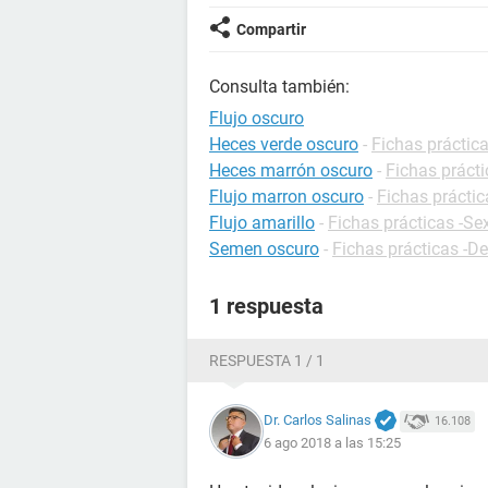
Compartir
Consulta también:
Flujo oscuro
Heces verde oscuro
-
Fichas práctica
Heces marrón oscuro
-
Fichas prácti
Flujo marron oscuro
-
Fichas práctic
Flujo amarillo
-
Fichas prácticas -Se
Semen oscuro
-
Fichas prácticas -De
1 respuesta
RESPUESTA 1 / 1
Dr. Carlos Salinas
16.108
6 ago 2018 a las 15:25