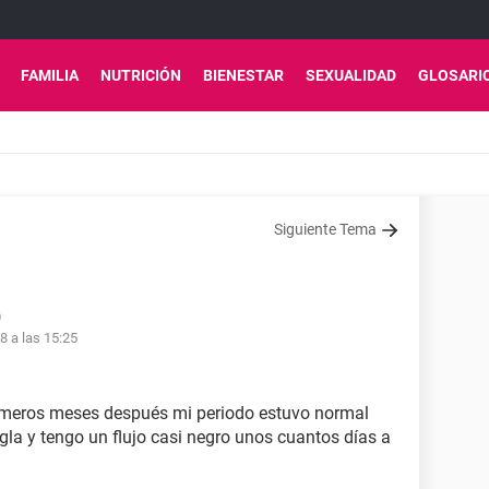
FAMILIA
NUTRICIÓN
BIENESTAR
SEXUALIDAD
GLOSARI
Siguiente Tema
0
8 a las 15:25
imeros meses después mi periodo estuvo normal
gla y tengo un flujo casi negro unos cuantos días a