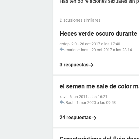
Has tenido relaciones sexuales sin p
Discusiones similares
Heces verde oscuro durante
cotopli2.0
-
26 oct 2017 a las 17:40
marlene-ines
-
29 oct 2017 a las 23:14
3 respuestas
el semen me sale de color 
xavi
-
6 jun 2011 a las 16:21
Raul
-
1 mar 2020 a las 09:53
24 respuestas