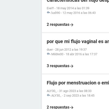
Caracteristicas del flujo de
Eve!!!
-
18 may 2014 a las 01:39
luxli90
-
12 may 2016 a las 06:43
2 respuestas
por que mi flujo vaginal es 
duer
-
28 jun 2012 a las 19:37
Mildre00
-
18 abr 2016 a las 17:37
3 respuestas
Flujo por menstruacion o e
ALY30_
-
31 ago 2023 a las 08:33
ALY30_
-
2 sep 2023 a las 18:45
2 respuestas