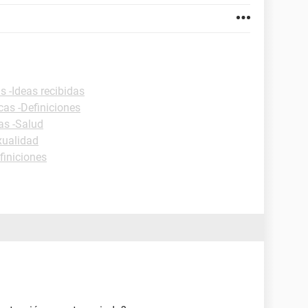
s -Ideas recibidas
cas -Definiciones
as -Salud
xualidad
finiciones