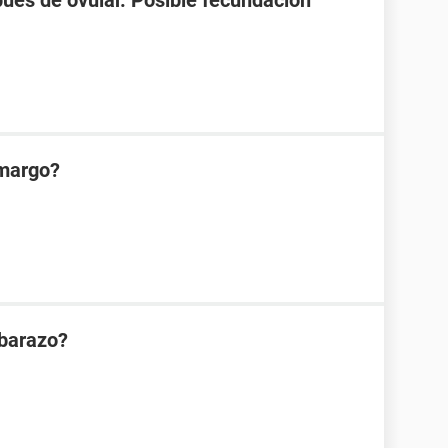
spues de ovular. Posible fecundacion
amargo?
mbarazo?