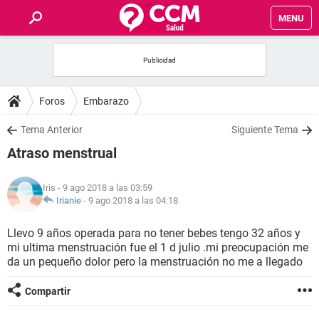
MENU
INICIO
FOROS
Foros
Embarazo
SALUD
Tema Anterior
Siguiente Tema
Atraso menstrual
FAMILIA
Iris
- 9 ago 2018 a las 03:59
NUTRICIÓN
Irianie
-
9 ago 2018 a las 04:18
Llevo 9 años operada para no tener bebes tengo 32 años y
BIENESTAR
mi ultima menstruación fue el 1 d julio .mi preocupación me
da un pequeño dolor pero la menstruación no me a llegado
SEXUALIDAD
Compartir
GLOSARIO