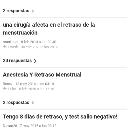
2 respuestas
una cirugía afecta en el retraso de la
menstruación
mani_luci
-
8 feb 2013 a las 20:40
Liseth
-
30 ene 2023 a las 20:31
28 respuestas
Anestesia Y Retraso Menstrual
Rosxz
-
13 may 2014 a las 04:14
Erika
-
8 feb 2020 a las 16:16
2 respuestas
Tengo 8 dias de retraso, y test salio negativo!
Dayan28
-
7 may 2015 a las 03:18