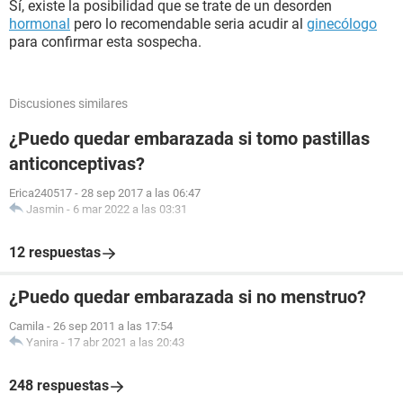
Sí, existe la posibilidad que se trate de un desorden
hormonal
pero lo recomendable seria acudir al
ginecólogo
para confirmar esta sospecha.
Discusiones similares
¿Puedo quedar embarazada si tomo pastillas
anticonceptivas?
Erica240517
-
28 sep 2017 a las 06:47
Jasmin
-
6 mar 2022 a las 03:31
12 respuestas
¿Puedo quedar embarazada si no menstruo?
Camila
-
26 sep 2011 a las 17:54
Yanira
-
17 abr 2021 a las 20:43
248 respuestas