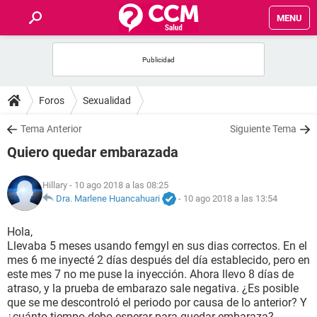
MENU
INICIO
FOROS
Foros
Sexualidad
SALUD
Tema Anterior
Siguiente Tema
Quiero quedar embarazada
FAMILIA
Hillary
- 10 ago 2018 a las 08:25
NUTRICIÓN
Dra. Marlene Huancahuari
-
10 ago 2018 a las 13:54
Hola,
BIENESTAR
Llevaba 5 meses usando femgyl en sus dias correctos. En el
mes 6 me inyecté 2 días después del día establecido, pero en
SEXUALIDAD
este mes 7 no me puse la inyección. Ahora llevo 8 días de
atraso, y la prueba de embarazo sale negativa. ¿Es posible
que se me descontroló el periodo por causa de lo anterior? Y
GLOSARIO
¿cuánto tiempo debo esperar para quedar embaraza?