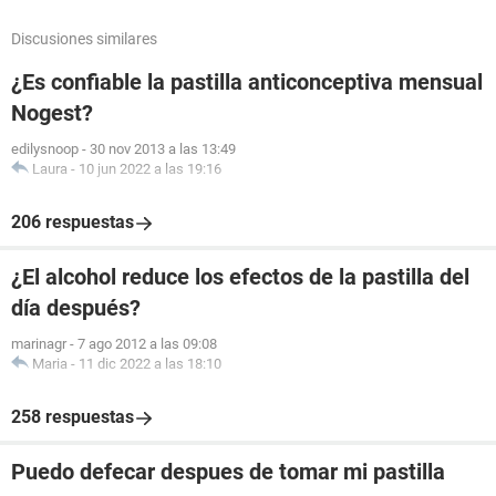
Discusiones similares
¿Es confiable la pastilla anticonceptiva mensual
Nogest?
edilysnoop
-
30 nov 2013 a las 13:49
Laura
-
10 jun 2022 a las 19:16
206 respuestas
¿El alcohol reduce los efectos de la pastilla del
día después?
marinagr
-
7 ago 2012 a las 09:08
Maria
-
11 dic 2022 a las 18:10
258 respuestas
Puedo defecar despues de tomar mi pastilla