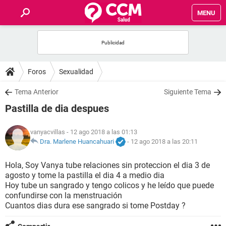
MENU
INICIO
FOROS
Foros
Sexualidad
SALUD
Tema Anterior
Siguiente Tema
Pastilla de dia despues
FAMILIA
vanyacvillas
- 12 ago 2018 a las 01:13
NUTRICIÓN
Dra. Marlene Huancahuari
-
12 ago 2018 a las 20:11
Hola, Soy Vanya tube relaciones sin proteccion el dia 3 de
BIENESTAR
agosto y tome la pastilla el dia 4 a medio dia
Hoy tube un sangrado y tengo colicos y he leído que puede
SEXUALIDAD
confundirse con la menstruación
Cuantos dias dura ese sangrado si tome Postday ?
GLOSARIO