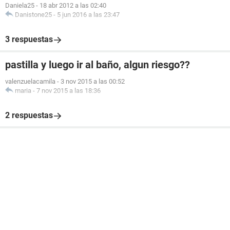
Daniela25
-
18 abr 2012 a las 02:40
Danistone25
-
5 jun 2016 a las 23:47
3 respuestas
pastilla y luego ir al baño, algun riesgo??
valenzuelacamila
-
3 nov 2015 a las 00:52
maria
-
7 nov 2015 a las 18:36
2 respuestas