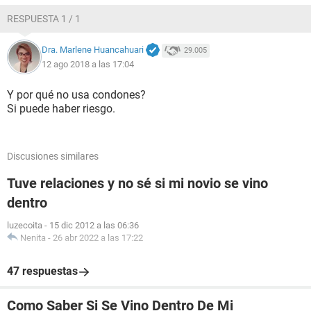
RESPUESTA 1 / 1
Dra. Marlene Huancahuari
29.005
12 ago 2018 a las 17:04
Y por qué no usa condones?
Si puede haber riesgo.
Discusiones similares
Tuve relaciones y no sé si mi novio se vino
dentro
luzecoita
-
15 dic 2012 a las 06:36
Nenita
-
26 abr 2022 a las 17:22
47 respuestas
Como Saber Si Se Vino Dentro De Mi