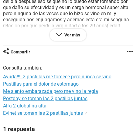
del dia despues eso se que no lo puedo estar tomando por
que daño su efectividad y es un carga hormonal super alta
pero ninguna de las veces que lo hizo se vino en mi y
enseguida nos enjuagamos y ademas esta era mi senguna
relacion por que perdi la virginidad a los 20 años( edad
atual) pero igual ya se que tengo que ir a planificar con el
Ver más
ginecologo y que el me diga wue anticompseptivo puedo
tomar igual yo tengo obarios poliquisticos, hipotiroidismo y
mi regla es super irregular. Entonces quiero daber si puedo
Compartir
quedar embarazada ?igual estoy en mis dia infertiles de el
13 de julio qur me llego la regla hasta esta fecha no me ha
Consulta también:
llegado la regla por que no se cumplen los 30 dias aun
Ayuda!!!! 2 pastillas me tomeee pero nunca se vino
Pastillas para el dolor de estomago
Me siento embarazada pero me vino la regla
Postday se toman las 2 pastillas juntas
Alfa 2 globulina alta
Evinet se toman las 2 pastillas juntas
✓
1 respuesta