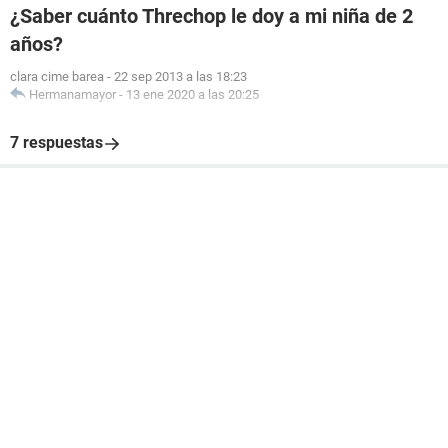
¿Saber cuánto Threchop le doy a mi niña de 2
años?
clara cime barea
-
22 sep 2013 a las 18:23
Hermanamayor
-
13 ene 2020 a las 20:25
7 respuestas