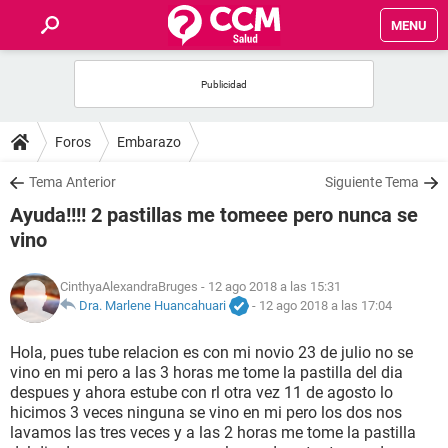
MENU
INICIO
FOROS
Foros
Embarazo
SALUD
Tema Anterior
Siguiente Tema
Ayuda!!!! 2 pastillas me tomeee pero nunca se
FAMILIA
vino
NUTRICIÓN
CinthyaAlexandraBruges
- 12 ago 2018 a las 15:31
Dra. Marlene Huancahuari
-
12 ago 2018 a las 17:04
BIENESTAR
Hola, pues tube relacion es con mi novio 23 de julio no se
vino en mi pero a las 3 horas me tome la pastilla del dia
SEXUALIDAD
despues y ahora estube con rl otra vez 11 de agosto lo
hicimos 3 veces ninguna se vino en mi pero los dos nos
lavamos las tres veces y a las 2 horas me tome la pastilla
GLOSARIO