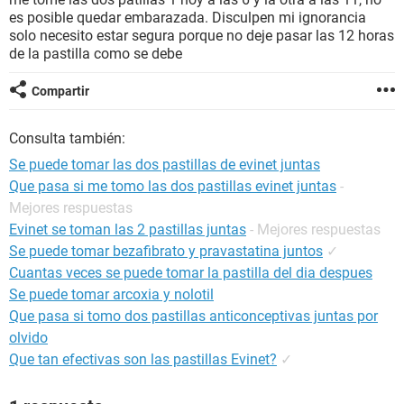
es posible quedar embarazada. Disculpen mi ignorancia
solo necesito estar segura porque no deje pasar las 12 horas
de la pastilla como se debe
Compartir
Consulta también:
Se puede tomar las dos pastillas de evinet juntas
Que pasa si me tomo las dos pastillas evinet juntas
-
Mejores respuestas
Evinet se toman las 2 pastillas juntas
- Mejores respuestas
Se puede tomar bezafibrato y pravastatina juntos
✓
Cuantas veces se puede tomar la pastilla del dia despues
Se puede tomar arcoxia y nolotil
Que pasa si tomo dos pastillas anticonceptivas juntas por
olvido
Que tan efectivas son las pastillas Evinet?
✓