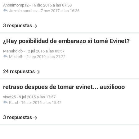
Anonimomp12
-
16 dic 2016 a las 07:58
Jazmin sanchez
-
7 nov 2017 a las 16:36
3 respuestas
¿Hay posibilidad de embarazo si tomé Evinet?
Manuhdidb
-
12 jul 2016 a las 05:57
Mildreth
-
2 sep 2019 a las 21:22
24 respuestas
retraso despues de tomar evinet... auxiliooo
yiset25
-
9 jul 2015 a las 17:57
Karol
-
16 abr 2016 a las 15:42
3 respuestas