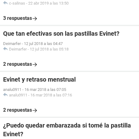
c-salinas
-
22 abr 2019 a las 13:50
3 respuestas
Que tan efectivas son las pastillas Evinet?
Deimarfer
-
12 jul 2018 a las 04:47
Deimarfer
-
12 jul 2018 a las 05:18
2 respuestas
Evinet y retraso menstrual
analu0911
-
16 mar 2018 a las 07:05
analu0911
-
16 mar 2018 a las 07:16
2 respuestas
¿Puedo quedar embarazada si tomé la pastilla
Evinet?