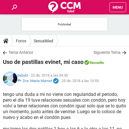
MENU
INICIO
FOROS
Foros
Sexualidad
SALUD
Tema Anterior
Siguiente Tema
Uso de pastillas evinet, mi caso
Resuelto
FAMILIA
babybi
- 22 dic 2018 a las 04:50
NUTRICIÓN
Dra. Marta Marnet
-
25 dic 2018 a las 10:55
tengo una duda a mi no viene con regularidad el periodo,
BIENESTAR
pero el día 19 tuve relaciones sexuales con condón, pero hoy
volví a tener relaciones con condón igual solo que se lo quito
SEXUALIDAD
un momento, justo antes de venirse. Luego se lo coloco de
nuevo y acabo en el condón pues
GLOSARIO
me tome las dos patillas 1 hoy a las 6 y la otra a las 11, no