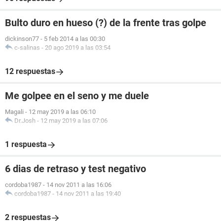
Bulto duro en hueso (?) de la frente tras golpe
dickinson77
-
5 feb 2014 a las 00:30
c-salinas
-
20 ago 2019 a las 03:54
12 respuestas
Me golpee en el seno y me duele
Magali
-
12 may 2019 a las 06:10
Dr.Josh
-
12 may 2019 a las 07:06
1 respuesta
6 dias de retraso y test negativo
cordoba1987
-
14 nov 2011 a las 16:06
cordoba1987
-
14 nov 2011 a las 19:40
2 respuestas