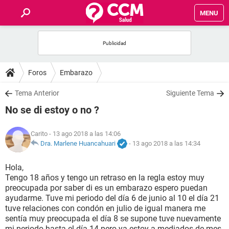
MENU
INICIO
FOROS
Foros
Embarazo
SALUD
Tema Anterior
Siguiente Tema
No se di estoy o no ?
FAMILIA
Carito
- 13 ago 2018 a las 14:06
NUTRICIÓN
Dra. Marlene Huancahuari
-
13 ago 2018 a las 14:34
Hola,
BIENESTAR
Tengo 18 años y tengo un retraso en la regla estoy muy
preocupada por saber di es un embarazo espero puedan
SEXUALIDAD
ayudarme. Tuve mi periodo del día 6 de junio al 10 el día 21
tuve relaciones con condón en julio de igual manera me
sentía muy preocupada el día 8 se supone tuve nuevamente
GLOSARIO
mi periodo hasta el día 14 pero ya estoy a mediados de mes