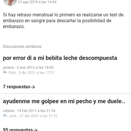
13 ago 2018 a las 14:34
Si hay retraso menstrual lo primero es realizarse un test de
embarazo en sangre para descartar la posibilidad de
embarazo.
Discusiones similares
por error di a mi bebita leche descompuesta
javiera
-
2 ene 2012 a las 18:43
Rubi
-
5 dic 2021 a las 17:31
7 respuestas
ayudenme me golpee en mi pecho y me duele..
rubiela
-
14 feb 2011 a las 21:24
Jack
-
21 abr 2022 a las 21:51
95 respuestas