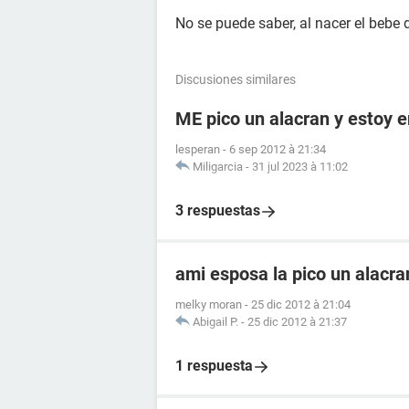
No se puede saber, al nacer el bebe 
Discusiones similares
ME pico un alacran y estoy
lesperan
-
6 sep 2012 à 21:34
Miligarcia
-
31 jul 2023 à 11:02
3 respuestas
ami esposa la pico un alacr
melky moran
-
25 dic 2012 à 21:04
Abigail P.
-
25 dic 2012 à 21:37
1 respuesta