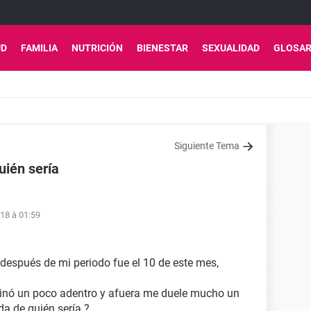
UD
FAMILIA
NUTRICIÓN
BIENESTAR
SEXUALIDAD
GLOSAR
Siguiente Tema
ién sería
18 à 01:59
 después de mi periodo fue el 10 de este mes,
rminó un poco adentro y afuera me duele mucho un
da de quién sería ?