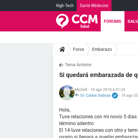
High-Tech
Santé-Médecine
FORUMS
SAL
Foros
Embarazo
Tema Anterior
Si quedará embarazada de qu
Mishell
- 18 ago 2018 à 01:24
Dr. Carlos Salinas
-
18 ago 20
Hola,
Tuve relaciones con mi novio 5 días
término adentro
El 14 tuve relaciones con otro y te
ovario si llegara a quedar embaraza