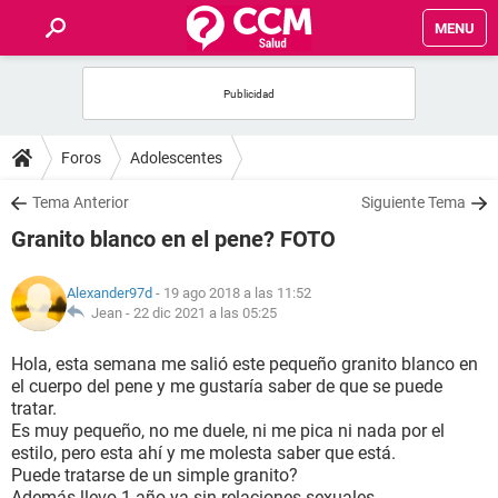
MENU
INICIO
FOROS
Foros
Adolescentes
SALUD
Tema Anterior
Siguiente Tema
Granito blanco en el pene? FOTO
FAMILIA
Alexander97d
- 19 ago 2018 a las 11:52
NUTRICIÓN
Jean -
22 dic 2021 a las 05:25
Hola, esta semana me salió este pequeño granito blanco en
BIENESTAR
el cuerpo del pene y me gustaría saber de que se puede
tratar.
SEXUALIDAD
Es muy pequeño, no me duele, ni me pica ni nada por el
estilo, pero esta ahí y me molesta saber que está.
Puede tratarse de un simple granito?
GLOSARIO
Además llevo 1 año ya sin relaciones sexuales.