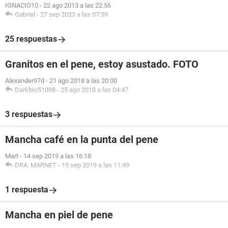
IGNACIO10
-
22 ago 2013 a las 22:56
Gabriel
-
27 sep 2023 a las 07:59
25 respuestas
Granitos en el pene, estoy asustado. FOTO
Alexander97d
-
21 ago 2018 a las 20:00
Darkbro51098
-
25 ago 2018 a las 04:47
3 respuestas
Mancha café en la punta del pene
Mart
-
14 sep 2019 a las 16:18
DRA. MARNET
-
15 sep 2019 a las 11:49
1 respuesta
Mancha en piel de pene