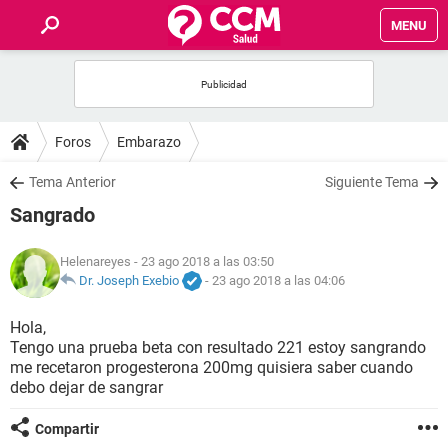
MENU
INICIO
FOROS
Foros
Embarazo
SALUD
Tema Anterior
Siguiente Tema
Sangrado
FAMILIA
Helenareyes
- 23 ago 2018 a las 03:50
NUTRICIÓN
Dr. Joseph Exebio
-
23 ago 2018 a las 04:06
Hola,
BIENESTAR
Tengo una prueba beta con resultado 221 estoy sangrando
me recetaron progesterona 200mg quisiera saber cuando
SEXUALIDAD
debo dejar de sangrar
Compartir
GLOSARIO