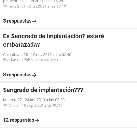
pamelaChh
-
1 jun 2021 a las 16:28
jessi2731
-
2 jun 2021 a las 17:19
3 respuestas
Es Sangrado de implantación? estaré
embarazada?
Colombiana98
-
15 nov 2019 a las 02:40
Elena
-
1 feb 2023 a las 02:50
8 respuestas
Sangrado de implantación???
Macorra97
-
24 oct 2019 a las 03:23
Chelo
-
18 sep 2023 a las 00:19
12 respuestas