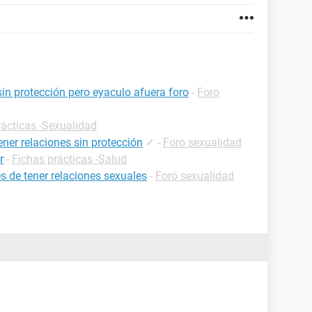
 sin protección pero eyaculo afuera foro
-
Foro
rácticas -Sexualidad
ener relaciones sin protección
✓
-
Foro sexualidad
r
-
Fichas prácticas -Salud
 de tener relaciones sexuales
-
Foro sexualidad