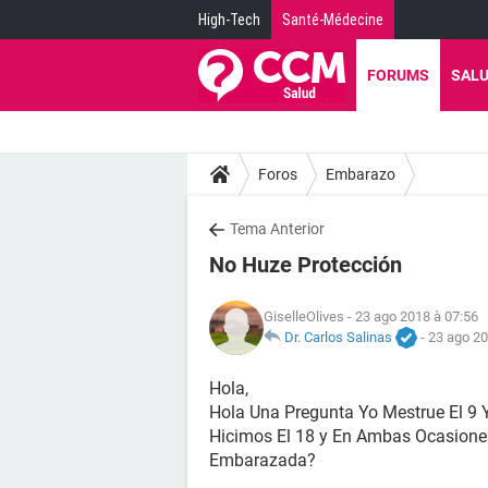
High-Tech
Santé-Médecine
FORUMS
SAL
Foros
Embarazo
Tema Anterior
No Huze Protección
GiselleOlives
- 23 ago 2018 à 07:56
Dr. Carlos Salinas
-
23 ago 20
Hola,
Hola Una Pregunta Yo Mestrue El 9 
Hicimos El 18 y En Ambas Ocasione
Embarazada?