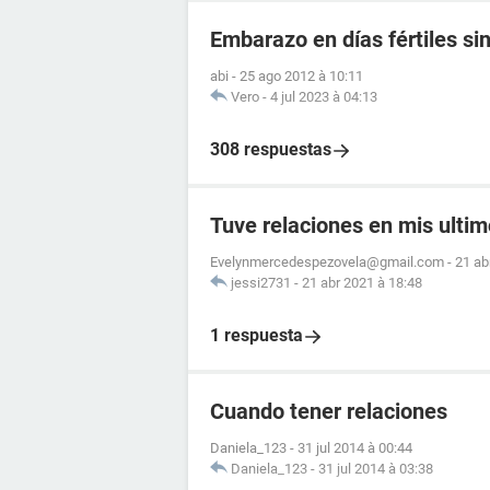
Embarazo en días fértiles si
abi
-
25 ago 2012 à 10:11
Vero
-
4 jul 2023 à 04:13
308 respuestas
Tuve relaciones en mis ultim
Evelynmercedespezovela@gmail.com
-
21 ab
jessi2731
-
21 abr 2021 à 18:48
1 respuesta
Cuando tener relaciones
Daniela_123
-
31 jul 2014 à 00:44
Daniela_123
-
31 jul 2014 à 03:38