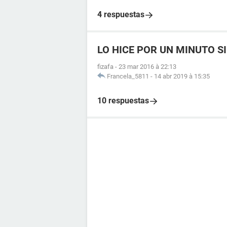
4 respuestas
LO HICE POR UN MINUTO S
fizafa
-
23 mar 2016 à 22:13
Francela_5811
-
14 abr 2019 à 15:35
10 respuestas