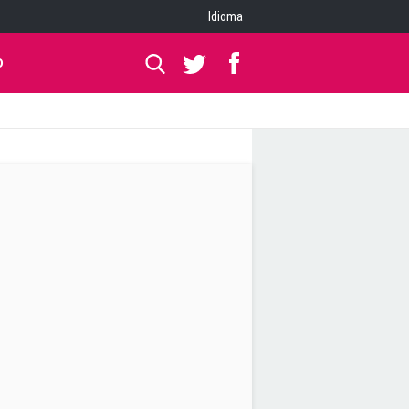
Idioma
O