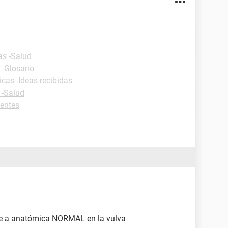
as -Salud
 -Glosario
icas -Ideas recibidas
 -Salud
centes
nte a anatómica NORMAL en la vulva