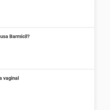
 usa Barmicil?
a vaginal