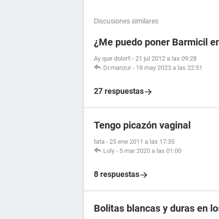
Discusiones similares
¿Me puedo poner Barmicil en
Ay que dolor!!
-
21 jul 2012 a las 09:28
Dr.manzur
-
18 may 2023 a las 22:51
27 respuestas
Tengo picazón vaginal
tata
-
25 ene 2011 a las 17:35
Loly
-
5 mar 2020 a las 01:00
8 respuestas
Bolitas blancas y duras en lo