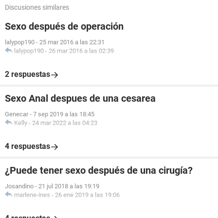
Discusiones similares
Sexo después de operación
lalypop190
-
25 mar 2016 a las 22:31
lalypop190
-
26 mar 2016 a las 02:39
2 respuestas
Sexo Anal despues de una cesarea
Genecar
-
7 sep 2019 a las 18:45
Kelly
-
24 mar 2022 a las 04:23
4 respuestas
¿Puede tener sexo después de una cirugía?
Josandino
-
21 jul 2018 a las 19:19
marlene-ines
-
26 ene 2019 a las 19:06