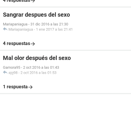
4 respuestas
Sangrar despues del sexo
Mariapaniagua
-
31 dic 2016 a las 21:30
Mariapaniagua
-
1 ene 2017 a las 21:41
4 respuestas
Mal olor después del sexo
Gamora95
-
2 oct 2016 a las 01:43
ajg98
-
2 oct 2016 a las 01:53
1 respuesta