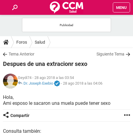
MENU
INICIO
FOROS
Foros
Salud
SALUD
Tema Anterior
Siguiente Tema
Despues de una extracionr sexo
FAMILIA
Geydi74
- 28 ago 2018 a las 03:54
NUTRICIÓN
Dr. Joseph Exebio
-
28 ago 2018 a las 04:06
Hola,
BIENESTAR
Ami esposo le sacaron una muela puede tener sexo
SEXUALIDAD
Compartir
GLOSARIO
Consulta también: