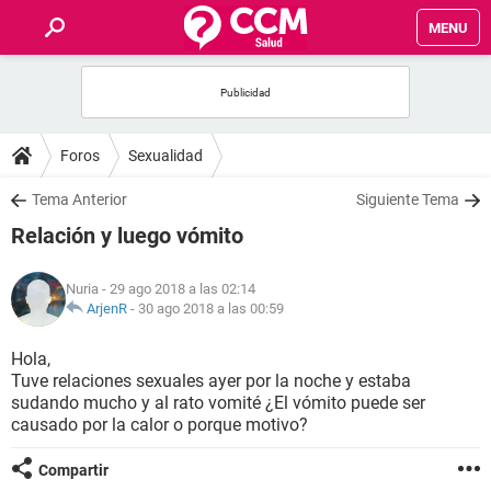
MENU
INICIO
FOROS
Foros
Sexualidad
SALUD
Tema Anterior
Siguiente Tema
Relación y luego vómito
FAMILIA
Nuria
- 29 ago 2018 a las 02:14
NUTRICIÓN
ArjenR
-
30 ago 2018 a las 00:59
Hola,
BIENESTAR
Tuve relaciones sexuales ayer por la noche y estaba
sudando mucho y al rato vomité ¿El vómito puede ser
SEXUALIDAD
causado por la calor o porque motivo?
Compartir
GLOSARIO