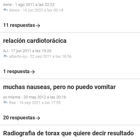
irene
-
1 ago 2011 a las 22:23
Alexis
-
16 jun 2022 a las 00:14
11 respuestas
relación cardiotorácica
AJ
-
17 jun 2011 a las 19:20
alberto-sp
-
22 sep 2011 a las 18:56
1 respuesta
muchas nauseas, pero no puedo vomitar
yo misma
-
20 may 2012 a las 20:16
Rae
-
16 sep 2021 a las 17:55
20 respuestas
Radiografia de torax que quiere decir resultado