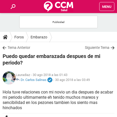
MENU
INICIO
FOROS
Foros
Embarazo
SALUD
Tema Anterior
Siguiente Tema
Puedo quedar embarazada despues de mi
FAMILIA
periodo?
NUTRICIÓN
Lauradiaz
- 30 ago 2018 a las 01:43
Dr. Carlos Salinas
-
30 ago 2018 a las 03:49
BIENESTAR
Hola tuve relaciones con mi novio un dia despues de acabar
mi periodo ultimamente eh tenido muchos mareos y
SEXUALIDAD
sencibilidad en los pezones tambien los siento mas
hinchados
GLOSARIO