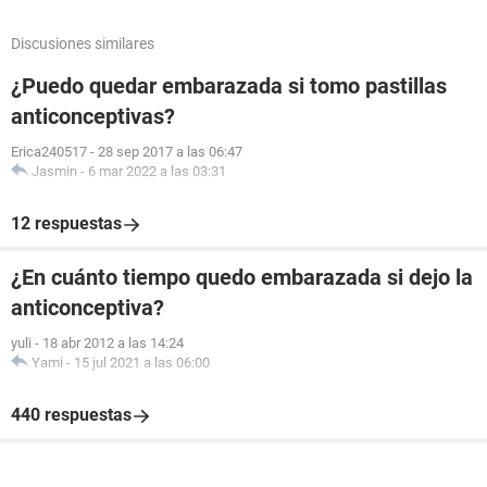
Discusiones similares
¿Puedo quedar embarazada si tomo pastillas
anticonceptivas?
Erica240517
-
28 sep 2017 a las 06:47
Jasmin
-
6 mar 2022 a las 03:31
12 respuestas
¿En cuánto tiempo quedo embarazada si dejo la
anticonceptiva?
yuli
-
18 abr 2012 a las 14:24
Yami
-
15 jul 2021 a las 06:00
440 respuestas