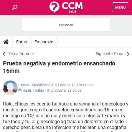
MENU
INICIO
FOROS
Foros
Embarazo
SALUD
Tema Anterior
Siguiente Tema
Prueba negativa y endometrio ensanchado
FAMILIA
16mm
NUTRICIÓN
Lupiss
- Modificado el 31 ago 2018 a las 02:22
Kath_Toribio
-
3 jul 2023 a las 05:59
BIENESTAR
Hola, chicas les cuento fui hace una semana al ginecologo y
me dijo que tengo el endometrio ensanchado ha 16 mm y
SEXUALIDAD
me bajo en 10/julio un dia y medio solo algo cafe marron y
fue todo y fui al ginecologo xq traia un dolorsito en el lado
derecho penc k era una infeccion me hicieron una ecografia
GLOSARIO