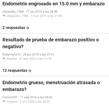
Endometrio engrosado en 15.0 mm y embarazo
Alejandra_1988
-
17 jun 2019 a las 04:49
Alejandra_1988
-
17 jun 2019 a las 21:06
2 respuestas
Resultado de prueba de embarazo positivo o
negativo?
Rubymarie15
-
28 jun 2019 a las 07:41
Martha
-
31 ene 2022 a las 16:52
12 respuestas
Endometrio grueso, menstruación atrasada o
embarazo?
FranciniCP.
-
11 sep 2016 a las 08:06
Dayana
-
2 oct 2022 a las 20:04