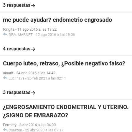
3 respuestas
me puede ayudar? endometrio engrosado
tongita
-
11 ago 2016 a las 13:22
DRA. MARNET
-
12 ago 2016 a las 16:06
4 respuestas
Cuerpo luteo, retraso, ¿Posible negativo falso?
ainarit
-
24 ene 2015 a las 14:42
Luci,nava
-
26 feb 2021 a las 02:11
3 respuestas
¿ENGROSAMIENTO ENDOMETRIAL Y UTERINO.
¿SIGNO DE EMBARAZO?
Fermary
-
8 abr 2014 a las 04:00
Corazon
-
22 abr 2020 a las 07:17