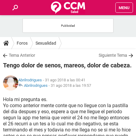
MENU
INICIO
FOROS
Foros
Sexualidad
SALUD
Tema Anterior
Siguiente Tema
Tengo dolor de senos, mareos, dolor de cabeza.
FAMILIA
Abrilrodrigues
- 31 ago 2018 a las 00:41
NUTRICIÓN
Abrilrodrigues
-
31 ago 2018 a las 19:57
Hola mi pregunta es.
BIENESTAR
Yo como anterior mente conte que no llegue con la pastilla
del dia despues y eso, espere a que me llegue el periodo
SEXUALIDAD
segun la app me tenia que venir el 24 no me llego entonces
el 26 recurri a un tes a lo cual me dio negativo, se esta
terminando el mes y todavia no me llega no se si me lo hice
GLOSARIO
antes o no se que pensar, porfavor respondame que puedp