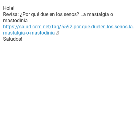
Hola!
Revisa: ¿Por qué duelen los senos? La mastalgia o
mastodinia
https://salud.ccm.net/faq/5592-por-que-duelen-los-senos-la-
mastalgia-o-mastodinia
Saludos!