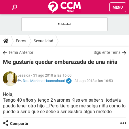
MENU
INICIO
FOROS
Foros
Sexualidad
SALUD
Tema Anterior
Siguiente Tema
Me gustaría quedar embarazada de una niña
FAMILIA
Jessica
- 31 ago 2018 a las 16:00
NUTRICIÓN
Dra. Marlene Huancahuari
-
31 ago 2018 a las 16:53
Hola,
BIENESTAR
Tengo 40 años y tengo 2 varones Kiss era saber si todavía
puedo tener otro hijo ...Pero kiero que me salga niña como lo
SEXUALIDAD
puedo a ser o que se debe a ser existirá algún método
Compartir
GLOSARIO