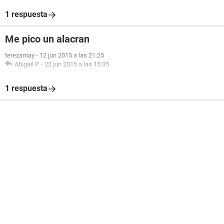
1 respuesta
Me pico un alacran
terezamay
-
12 jun 2015 a las 21:25
Abigail P.
-
22 jun 2015 a las 15:35
1 respuesta