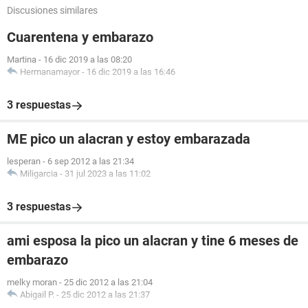
Discusiones similares
Cuarentena y embarazo
Martina
-
16 dic 2019 a las 08:20
Hermanamayor
-
16 dic 2019 a las 16:46
3 respuestas
ME pico un alacran y estoy embarazada
lesperan
-
6 sep 2012 a las 21:34
Miligarcia
-
31 jul 2023 a las 11:02
3 respuestas
ami esposa la pico un alacran y tine 6 meses de
embarazo
melky moran
-
25 dic 2012 a las 21:04
Abigail P.
-
25 dic 2012 a las 21:37