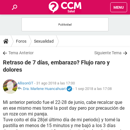
MENU
INICIO
FOROS
Foros
Sexualidad
SALUD
Tema Anterior
Siguiente Tema
Retraso de 7 días, embarazo? Flujo raro y
FAMILIA
dolores
NUTRICIÓN
AllisonGT
- 31 ago 2018 a las 17:00
Dra. Marlene Huancahuari
-
1 sep 2018 a las 17:08
BIENESTAR
Mi anterior periodo fue el 22-28 de junio, cabe recalcar que
en ese mismo mes tomé la post day pero por precaución de
SEXUALIDAD
un roze con mi pareja.
Tuve coito el día 28(el último día de mi periodo) y tomé la
pastilla en menos de 15 minutos y me bajó a los 3 días
GLOSARIO