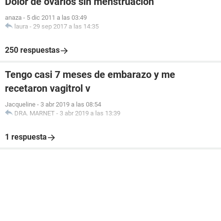
Dolor de ovarios sin menstruación
anaza
-
5 dic 2011 a las 03:49
laura
-
29 sep 2017 a las 14:35
250 respuestas
Tengo casi 7 meses de embarazo y me
recetaron vagitrol v
Jacqueline
-
3 abr 2019 a las 08:54
DRA. MARNET
-
3 abr 2019 a las 13:39
1 respuesta