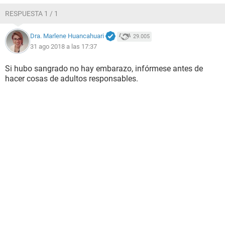
Nada de olor solo era eso.
RESPUESTA 1 / 1
Tengo 16 años,
estaré embarazada
?
Dra. Marlene Huancahuari
29.005
O sólo son mis
nervios
31 ago 2018 a las 17:37
Me debería de haber bajado entre el 19-22 de Agosto y ya
estamos 31.
Si hubo sangrado no hay embarazo, infórmese antes de
hacer cosas de adultos responsables.