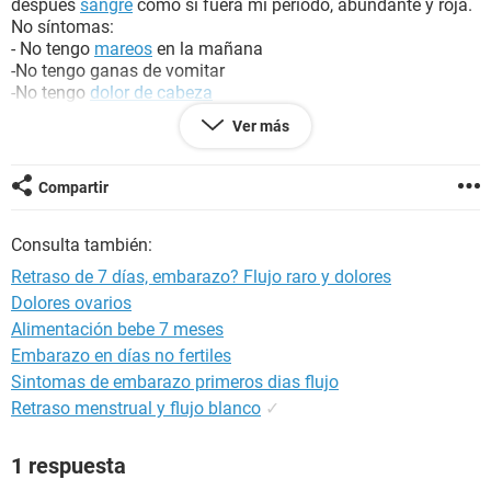
después
sangre
como si fuera mi periodo, abundante y roja.
No síntomas:
- No tengo
mareos
en la mañana
-No tengo ganas de vomitar
-No tengo
dolor de cabeza
-No tengo ganas de orinar frecuentemente.
Ver más
-No tengo
dolor de espalda
-No tengo
falta de apetito
ni huelo olores "anormales"
Compartir
Síntomas:
Consulta también:
- Duermo mucho de por sí
-Tengo los
ojos rojos
Retraso de 7 días, embarazo? Flujo raro y dolores
-Me duele un poco el
abdomen
cuando trato de sumir la
Dolores ovarios
barriga.
Alimentación bebe 7 meses
-Tuve
gripe
hace unos días
-Tengo
Embarazo en días no fertiles
acné
(Me salieron 2 granos muy grandes)
-A veces siento que mi
estómago
de "revuelca" (gases
Sintomas de embarazo primeros dias flujo
estomacales)
Retraso menstrual y flujo blanco
✓
Hace unos días me metí unos
dedos
para ver como está mi
1 respuesta
flujo, y lo introducí y salió un flujo super transparente y
elástico así como la goma transparente.