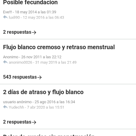
Posible fecundacion
Eve!!!
-
18 may 2014 a las 01:39
luxli90
-
12 may 2016 a las 06:43
2 respuestas
Flujo blanco cremoso y retraso menstrual
Anonimo
-
26 nov 2011 a las 22:12
anonimo0026
-
31 may 2019 a las 21:49
543 respuestas
2 días de atraso y flujo blanco
usuario anónimo
-
25 ago 2016 a las 16:34
Yudechh
-
7 abr 2020 a las 15:51
2 respuestas