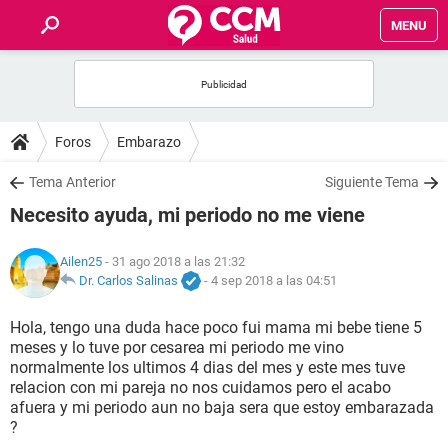
MENU
INICIO
FOROS
Foros
Embarazo
SALUD
Tema Anterior
Siguiente Tema
Necesito ayuda, mi periodo no me viene
FAMILIA
Ailen25
- 31 ago 2018 a las 21:32
NUTRICIÓN
Dr. Carlos Salinas
-
4 sep 2018 a las 04:51
Hola, tengo una duda hace poco fui mama mi bebe tiene 5
BIENESTAR
meses y lo tuve por cesarea mi periodo me vino
normalmente los ultimos 4 dias del mes y este mes tuve
SEXUALIDAD
relacion con mi pareja no nos cuidamos pero el acabo
afuera y mi periodo aun no baja sera que estoy embarazada
?
GLOSARIO