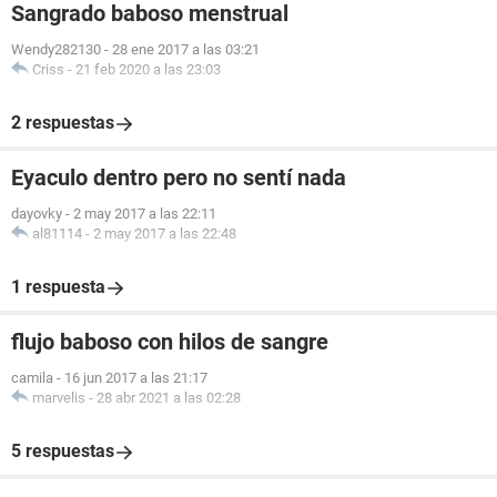
Sangrado baboso menstrual
Wendy282130
-
28 ene 2017 a las 03:21
Criss
-
21 feb 2020 a las 23:03
2 respuestas
Eyaculo dentro pero no sentí nada
dayovky
-
2 may 2017 a las 22:11
al81114
-
2 may 2017 a las 22:48
1 respuesta
flujo baboso con hilos de sangre
camila
-
16 jun 2017 a las 21:17
marvelis
-
28 abr 2021 a las 02:28
5 respuestas