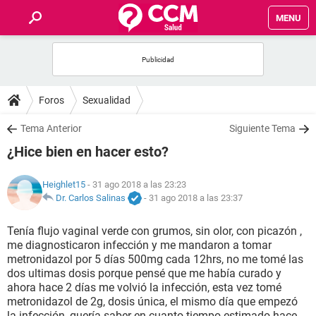
MENU
INICIO
FOROS
Foros
Sexualidad
SALUD
Tema Anterior
Siguiente Tema
¿Hice bien en hacer esto?
FAMILIA
Heighlet15
- 31 ago 2018 a las 23:23
NUTRICIÓN
Dr. Carlos Salinas
-
31 ago 2018 a las 23:37
Tenía flujo vaginal verde con grumos, sin olor, con picazón ,
BIENESTAR
me diagnosticaron infección y me mandaron a tomar
metronidazol por 5 días 500mg cada 12hrs, no me tomé las
SEXUALIDAD
dos ultimas dosis porque pensé que me había curado y
ahora hace 2 días me volvió la infección, esta vez tomé
metronidazol de 2g, dosis única, el mismo día que empezó
GLOSARIO
la infección, quería saber en cuanto tiempo estimado hace