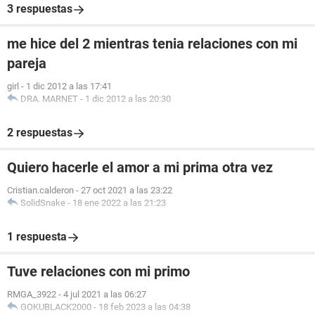
3 respuestas
me hice del 2 mientras tenia relaciones con mi
pareja
girl
-
1 dic 2012 a las 17:41
DRA. MARNET
-
1 dic 2012 a las 20:30
2 respuestas
Quiero hacerle el amor a mi prima otra vez
Cristian.calderon
-
27 oct 2021 a las 23:22
SolidSnake
-
18 ene 2022 a las 21:23
1 respuesta
Tuve relaciones con mi primo
RMGA_3922
-
4 jul 2021 a las 06:27
GOKUBLACK2000
-
18 feb 2023 a las 04:38