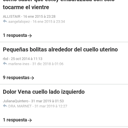
tocarme el vientre
ALLISTAIR
-
16 ene 2015 à 23:28
aangelalopez
-
16 ene 2015 à 23:34
1 respuesta
Pequeñas bolitas alrededor del cuello uterino
rbd
-
25 oct 2014 à 11:13
marlene-ines
-
31 dic 2018 à 01:06
9 respuestas
Dolor Vena cuello lado izquierdo
JulianaQuintero
-
31 mar 2019 à 01:53
DRA. MARNET
-
31 mar 2019 à 12:27
1 respuesta