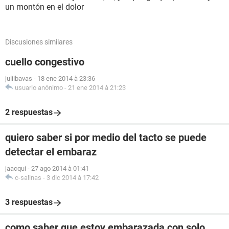
un montón en el dolor
Discusiones similares
cuello congestivo
juliibavas
-
18 ene 2014 à 23:36
usuario anónimo
-
21 ene 2014 à 21:23
2 respuestas
quiero saber si por medio del tacto se puede
detectar el embaraz
jaacqui
-
27 ago 2014 à 01:41
c-salinas
-
3 dic 2014 à 17:42
3 respuestas
como saber que estoy embarazada con solo