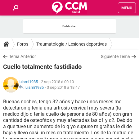
MENU
INICIO
FORUMS
Foros
Traumatologia / Lesiones deportivas
SALUD
Tema Anterior
Siguiente Tema
Cuello totalmente fastidiado
FAMILIA
luismi1985
- 2 sep 2018 à 00:10
NUTRICIÓN
luismi1985
-
3 sep 2018 à 18:47
Buenas noches, tengo 32 años y hace unos meses me
BIENESTAR
detectaron q tenia una artrosis cervical muy severa (la
medico dijo q tenia cuello de persona de 80 años) con gran
SEXUALIDAD
cantidad de osteofitos y muy afectadas las c1 y c2. Debido
a que tuve un aumento de lo q yo supuse migrañas le di de
baja y llevo casi un mes en tratamiento. Los de la mutua de
GLOSARIO
la empresa me realizaron una resonancia para ver mi cuello