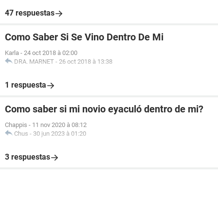
47 respuestas
Como Saber Si Se Vino Dentro De Mi
Karla
-
24 oct 2018 à 02:00
DRA. MARNET
-
26 oct 2018 à 13:38
1 respuesta
Como saber si mi novio eyaculó dentro de mi?
Chappis
-
11 nov 2020 à 08:12
Chus
-
30 jun 2023 à 01:20
3 respuestas