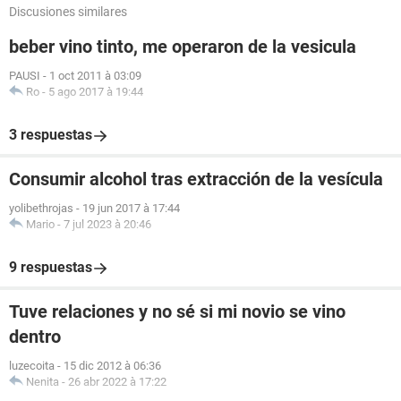
Discusiones similares
beber vino tinto, me operaron de la vesicula
PAUSI
-
1 oct 2011 à 03:09
Ro
-
5 ago 2017 à 19:44
3 respuestas
Consumir alcohol tras extracción de la vesícula
yolibethrojas
-
19 jun 2017 à 17:44
Mario
-
7 jul 2023 à 20:46
9 respuestas
Tuve relaciones y no sé si mi novio se vino
dentro
luzecoita
-
15 dic 2012 à 06:36
Nenita
-
26 abr 2022 à 17:22