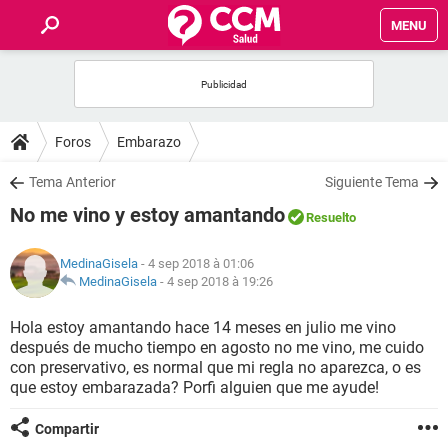
MENU
INICIO
FORUMS
Foros
Embarazo
SALUD
Tema Anterior
Siguiente Tema
No me vino y estoy amantando
Resuelto
FAMILIA
MedinaGisela
- 4 sep 2018 à 01:06
NUTRICIÓN
MedinaGisela
-
4 sep 2018 à 19:26
Hola estoy amantando hace 14 meses en julio me vino
BIENESTAR
después de mucho tiempo en agosto no me vino, me cuido
con preservativo, es normal que mi regla no aparezca, o es
SEXUALIDAD
que estoy embarazada? Porfi alguien que me ayude!
Compartir
GLOSARIO