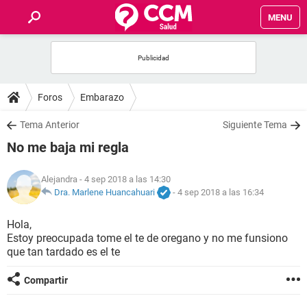
MENU
INICIO
FOROS
Foros
Embarazo
SALUD
Tema Anterior
Siguiente Tema
No me baja mi regla
FAMILIA
Alejandra
- 4 sep 2018 a las 14:30
NUTRICIÓN
Dra. Marlene Huancahuari
-
4 sep 2018 a las 16:34
Hola,
BIENESTAR
Estoy preocupada tome el te de oregano y no me funsiono
que tan tardado es el te
SEXUALIDAD
Compartir
GLOSARIO