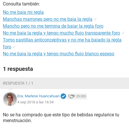
Consulta también:
No me baja mi regla
Manchas marrones pero no me baja la regla
✓
Mancho pero no me termina de bajar la regla foro
No me baja la regla y tengo mucho flujo transparente foro
✓
Tomo pastillas anticonceptivas y no me ha bajado la regla
foro
✓
No me baja la regla y tengo mucho flujo blanco espeso
1 respuesta
RESPUESTA 1 / 1
Dra. Marlene Huancahuari
29.005
4 sep 2018 a las 16:34
No se ha comprado que este tipo de bebidas regularice tu
menstruación.