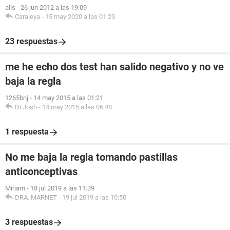
alis
-
26 jun 2012 a las 19:09
Caraleya
-
15 may 2020 a las 01:23
23 respuestas
me he echo dos test han salido negativo y no ve
baja la regla
1265bnj
-
14 may 2015 a las 01:21
Dr.Josh
-
14 may 2015 a las 06:48
1 respuesta
No me baja la regla tomando pastillas
anticonceptivas
Miriam
-
18 jul 2019 a las 11:39
DRA. MARNET
-
19 jul 2019 a las 10:50
3 respuestas