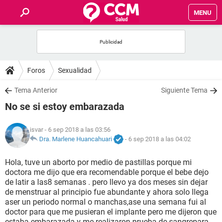
MENU
INICIO
FOROS
Foros
Sexualidad
SALUD
Tema Anterior
Siguiente Tema
No se si estoy embarazada
FAMILIA
isvar
- 6 sep 2018 a las 03:56
NUTRICIÓN
Dra. Marlene Huancahuari
-
6 sep 2018 a las 04:02
Hola, tuve un aborto por medio de pastillas porque mi
BIENESTAR
doctora me dijo que era recomendable porque el bebe dejo
de latir a las8 semanas . pero llevo ya dos meses sin dejar
SEXUALIDAD
de menstruar al principio fue abundante y ahora solo llega
aser un periodo normal o manchas,ase una semana fui al
doctor para que me pusieran el implante pero me dijeron que
GLOSARIO
estaba embarazada y me realizaron prueba de sangrepara