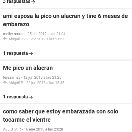
3 respuestas
ami esposa la pico un alacran y tine 6 meses de
embarazo
melky moran
-
25 dic 2012 a las 21:04
Abigail P.
-
25 dic 2012 a las 21:37
1 respuesta
Me pico un alacran
terezamay
-
12 jun 2015 a las 21:25
Abigail P.
-
22 jun 2015 a las 15:35
1 respuesta
como saber que estoy embarazada con solo
tocarme el vientre
ALLISTAIR
-
16 ene 2015 a las 23:28