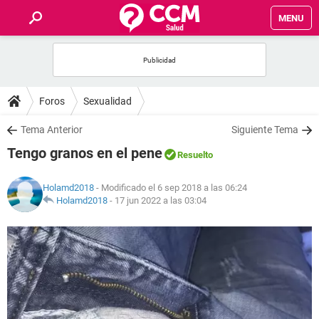
MENU
INICIO
FOROS
Foros
Sexualidad
SALUD
Tema Anterior
Siguiente Tema
Tengo granos en el pene
Resuelto
FAMILIA
Holamd2018
- Modificado el 6 sep 2018 a las 06:24
NUTRICIÓN
Holamd2018
-
17 jun 2022 a las 03:04
BIENESTAR
SEXUALIDAD
GLOSARIO