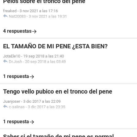
Pelos sobre el tronco del pene
freaked
-
3 nov 2021 a las 17:16
Nat20083
-
3 nov 2021 a las 19:31
4 respuestas
EL TAMAÑO DE MI PENE ¿ESTA BIEN?
JotaEle10
-
19 sep 2018 a las 21:40
Dr.Josh
-
20 sep 2018 a las 03:49
1 respuesta
Tengo vello pubico en el tronco del pene
Juanjoser
-
3 dic 2017 a las 22:09
c-salinas
-
3 dic 2017 a las 23:35
1 respuesta
Saber si el tamaño de mi pene es normal