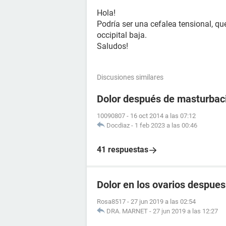
Hola!
Podría ser una cefalea tensional, que
occipital baja.
Saludos!
Discusiones similares
Dolor después de masturbac
10090807
-
16 oct 2014 a las 07:12
Docdiaz
-
1 feb 2023 a las 00:46
41 respuestas
Dolor en los ovarios despue
Rosa8517
-
27 jun 2019 a las 02:54
DRA. MARNET
-
27 jun 2019 a las 12:27