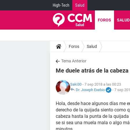
High-Tech
Salud
FOROS
SALUD
Foros
Salud
Tema Anterior
Me duele atrás de la cabeza 
Saki30
- 7 sep 2018 a las 00:23
Dr. Joseph Exebio
-
7 sep 201
Hola, desde hace algunos días me em
derecho de la quijada siento como qu
cabeza hasta la punta de la quijada
se si sea una muela mala o algo más 
minutos.