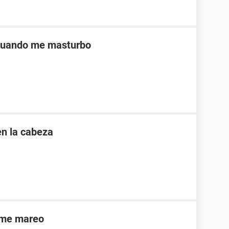
 cuando me masturbo
en la cabeza
 me mareo