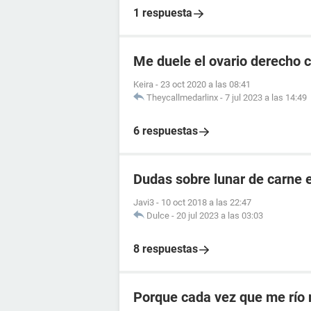
1 respuesta
Me duele el ovario derecho
Keira
-
23 oct 2020 a las 08:41
Theycallmedarlinx
-
7 jul 2023 a las 14:49
6 respuestas
Dudas sobre lunar de carne 
Javi3
-
10 oct 2018 a las 22:47
Dulce
-
20 jul 2023 a las 03:03
8 respuestas
Porque cada vez que me río