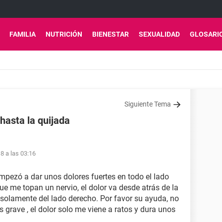
FAMILIA
NUTRICIÓN
BIENESTAR
SEXUALIDAD
GLOSARI
Siguiente Tema
hasta la quijada
8 a las 03:16
pezó a dar unos dolores fuertes en todo el lado
e me topan un nervio, el dolor va desde atrás de la
 solamente del lado derecho. Por favor su ayuda, no
grave , el dolor solo me viene a ratos y dura unos