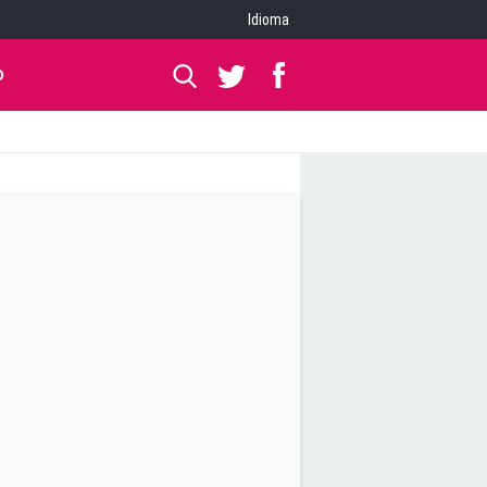
Idioma
O