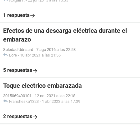
Abigail P.
-
22 jun 2015 a las 15:35
1 respuesta
Efectos de una descarga eléctrica durante el
embarazo
Soledad Udrisard
-
7 ago 2016 a las 22:58
Lore
-
10 abr 2021 a las 21:56
5 respuestas
Toque electrico embarazada
3015069490101
-
12 oct 2021 a las 22:18
Francheska1323
-
1 abr 2023 a las 17:39
2 respuestas