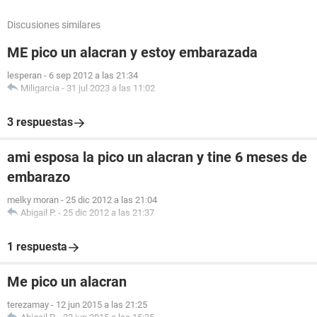
Discusiones similares
ME pico un alacran y estoy embarazada
lesperan
-
6 sep 2012 a las 21:34
Miligarcia
-
31 jul 2023 a las 11:02
3 respuestas
ami esposa la pico un alacran y tine 6 meses de
embarazo
melky moran
-
25 dic 2012 a las 21:04
Abigail P.
-
25 dic 2012 a las 21:37
1 respuesta
Me pico un alacran
terezamay
-
12 jun 2015 a las 21:25