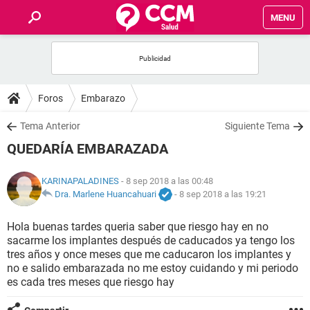
MENU
INICIO
FOROS
Foros
Embarazo
SALUD
Tema Anterior
Siguiente Tema
QUEDARÍA EMBARAZADA
FAMILIA
KARINAPALADINES
- 8 sep 2018 a las 00:48
NUTRICIÓN
Dra. Marlene Huancahuari
-
8 sep 2018 a las 19:21
Hola buenas tardes queria saber que riesgo hay en no
BIENESTAR
sacarme los implantes después de caducados ya tengo los
tres años y once meses que me caducaron los implantes y
SEXUALIDAD
no e salido embarazada no me estoy cuidando y mi periodo
es cada tres meses que riesgo hay
GLOSARIO