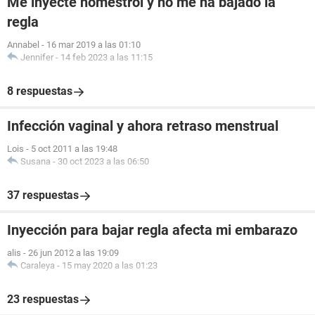
Me inyecte nomestrol y no me ha bajado la
regla
Annabel
-
16 mar 2019 a las 01:10
Jennifer
-
14 feb 2023 a las 11:15
8 respuestas
Infección vaginal y ahora retraso menstrual
Lois
-
5 oct 2011 a las 19:48
Susana
-
30 oct 2023 a las 06:50
37 respuestas
Inyección para bajar regla afecta mi embarazo
alis
-
26 jun 2012 a las 19:09
Caraleya
-
15 may 2020 a las 01:23
23 respuestas