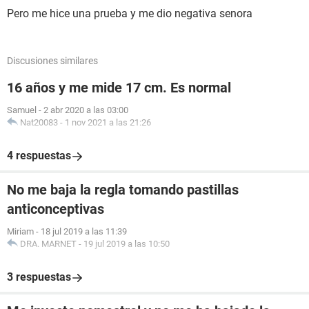
Pero me hice una prueba y me dio negativa senora
Discusiones similares
16 años y me mide 17 cm. Es normal
Samuel
-
2 abr 2020 a las 03:00
Nat20083
-
1 nov 2021 a las 21:26
4 respuestas
No me baja la regla tomando pastillas
anticonceptivas
Miriam
-
18 jul 2019 a las 11:39
DRA. MARNET
-
19 jul 2019 a las 10:50
3 respuestas