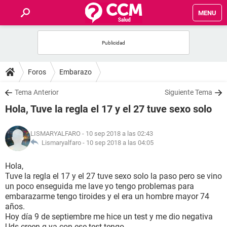
MENU
INICIO
FOROS
Foros
Embarazo
SALUD
Tema Anterior
Siguiente Tema
Hola, Tuve la regla el 17 y el 27 tuve sexo solo
FAMILIA
LISMARYALFARO
- 10 sep 2018 a las 02:43
NUTRICIÓN
Lismaryalfaro -
10 sep 2018 a las 04:05
Hola,
BIENESTAR
Tuve la regla el 17 y el 27 tuve sexo solo la paso pero se vino
un poco enseguida me lave yo tengo problemas para
SEXUALIDAD
embarazarme tengo tiroides y el era un hombre mayor 74
años.
Hoy día 9 de septiembre me hice un test y me dio negativa
GLOSARIO
Uds creen q ya con ese test tengo