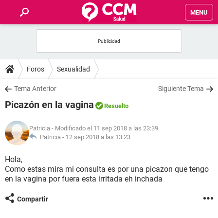
MENU
INICIO
FOROS
Foros
Sexualidad
SALUD
Tema Anterior
Siguiente Tema
Picazón en la vagina
Resuelto
FAMILIA
Patricia
- Modificado el 11 sep 2018 a las 23:39
NUTRICIÓN
Patricia -
12 sep 2018 a las 13:23
Hola,
BIENESTAR
Como estas mira mi consulta es por una picazon que tengo
en la vagina por fuera esta irritada eh inchada
SEXUALIDAD
Compartir
GLOSARIO