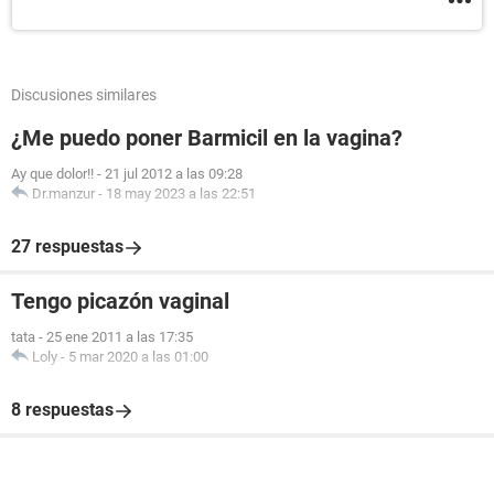
Discusiones similares
¿Me puedo poner Barmicil en la vagina?
Ay que dolor!!
-
21 jul 2012 a las 09:28
Dr.manzur
-
18 may 2023 a las 22:51
27 respuestas
Tengo picazón vaginal
tata
-
25 ene 2011 a las 17:35
Loly
-
5 mar 2020 a las 01:00
8 respuestas