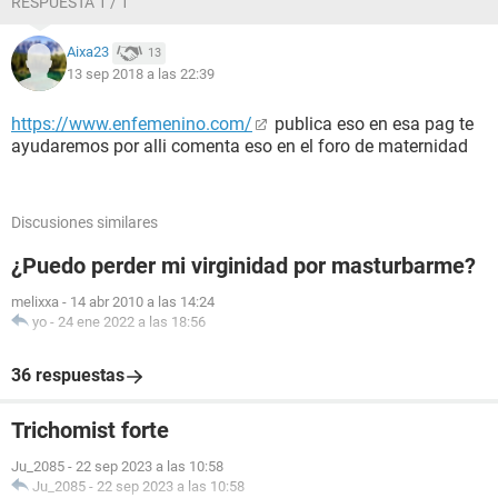
RESPUESTA 1 / 1
Aixa23
13
13 sep 2018 a las 22:39
https://www.enfemenino.com/
publica eso en esa pag te
ayudaremos por alli comenta eso en el foro de maternidad
Discusiones similares
¿Puedo perder mi virginidad por masturbarme?
melixxa
-
14 abr 2010 a las 14:24
yo
-
24 ene 2022 a las 18:56
36 respuestas
Trichomist forte
Ju_2085
-
22 sep 2023 a las 10:58
Ju_2085
-
22 sep 2023 a las 10:58