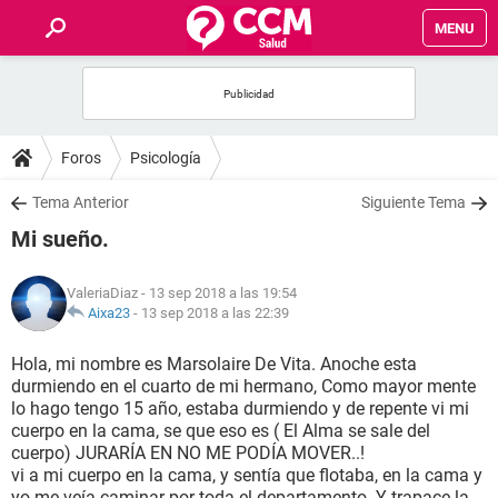
MENU
INICIO
FOROS
Foros
Psicología
SALUD
Tema Anterior
Siguiente Tema
Mi sueño.
FAMILIA
ValeriaDiaz
- 13 sep 2018 a las 19:54
NUTRICIÓN
Aixa23
-
13 sep 2018 a las 22:39
Hola, mi nombre es Marsolaire De Vita. Anoche esta
BIENESTAR
durmiendo en el cuarto de mi hermano, Como mayor mente
lo hago tengo 15 año, estaba durmiendo y de repente vi mi
SEXUALIDAD
cuerpo en la cama, se que eso es ( El Alma se sale del
cuerpo) JURARÍA EN NO ME PODÍA MOVER..!
vi a mi cuerpo en la cama, y sentía que flotaba, en la cama y
GLOSARIO
yo me veía caminar por toda el departamento. Y trapace la