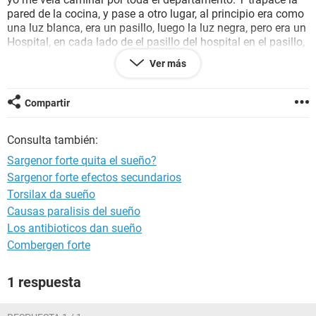
pared de la cocina, y pase a otro lugar, al principio era como
una luz blanca, era un pasillo, luego la luz negra, pero era un
Hospital, en cada lado de el pasillo del hospital en el pasillo,
había Muerto..! Unos de esos de eso muerto esta yo .. Yo
Ver más
tenia los
brazos
cortados con una Ogilla .. Y estaba
terminado el pasillo, el pasillo era largo , cuando de repente
vi algo vestido de blanco por completo y me decías no
Compartir
pases, no vallas a pasar ... Devuelve a casa..!
¡Yo! quería hablar pero no podía esta gimiendo ..
Consulta también:
Mi hermano y su pareja me vieron mi cuñada me escucho
las 2 primeras veces, mi hermano a la tercera, y cuando el
Sargenor forte quita el sueño?
perdió la luz me puse ayudar, le aseguro que tengo miedo, es
Sargenor forte efectos secundarios
muy aterrador no me podía mover ni hablar..
Torsilax da sueño
Causas paralisis del sueño
Los antibioticos dan sueño
Combergen forte
1 respuesta