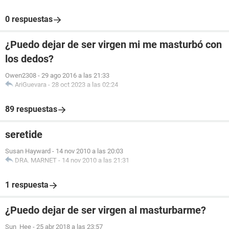
0 respuestas
¿Puedo dejar de ser virgen mi me masturbó con
los dedos?
Owen2308
-
29 ago 2016 a las 21:33
AriGuevara
-
28 oct 2023 a las 02:24
89 respuestas
seretide
Susan Hayward
-
14 nov 2010 a las 20:03
DRA. MARNET
-
14 nov 2010 a las 21:31
1 respuesta
¿Puedo dejar de ser virgen al masturbarme?
Sun_Hee
-
25 abr 2018 a las 23:57