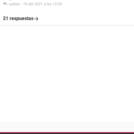
sabian
-
19 abr 2021 a las 13:39
21 respuestas