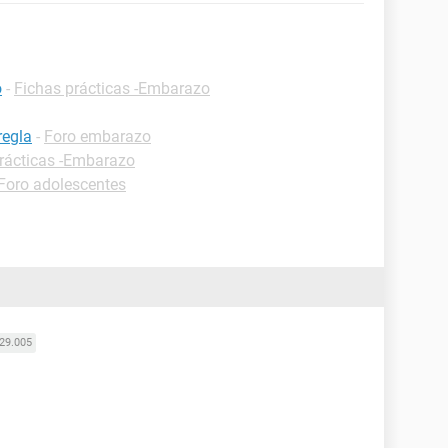
o
-
Fichas prácticas -Embarazo
regla
-
Foro embarazo
rácticas -Embarazo
Foro adolescentes
29.005