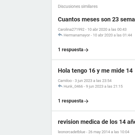
Discusiones similares
Cuantos meses son 23 sema
Carolina271992
-
10 abr 2020 a las 00:43
Hermanamayor
-
10 abr 2020 a las 01:44
1 respuesta
Hola tengo 16 y me mide 14
Camiloo
-
3 jun 2023 a las 23:54
Hunk_0466
-
9 jun 2023 a las 21:15
1 respuesta
revision medica de los 14 añ
leonorcadetblue
-
26 may 2014 a las 10:04