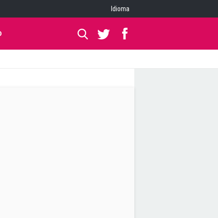
Idioma
O