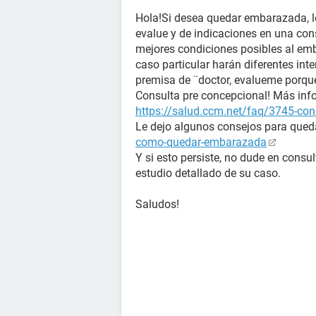
Hola!Si desea quedar embarazada, l
evalue y de indicaciones en una con
mejores condiciones posibles al emb
caso particular harán diferentes inte
premisa de ¨doctor, evalueme porq
Consulta pre concepcional! Más info
https://salud.ccm.net/faq/3745-conc
Le dejo algunos consejos para que
como-quedar-embarazada
Y si esto persiste, no dude en consu
estudio detallado de su caso.
Saludos!