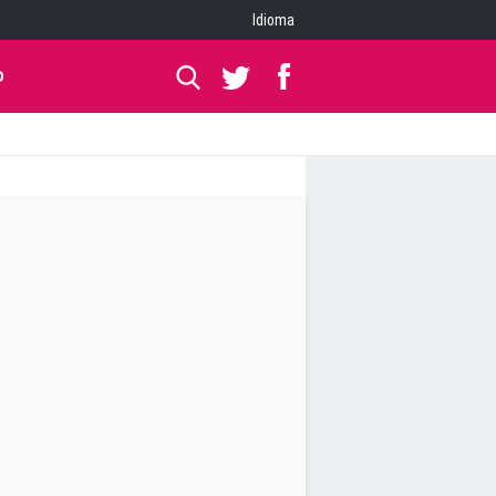
Idioma
O