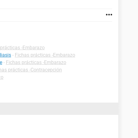
 prácticas -Embarazo
iasis
-
Fichas prácticas -Embarazo
e
-
Fichas prácticas -Embarazo
has prácticas -Contracepción
zo