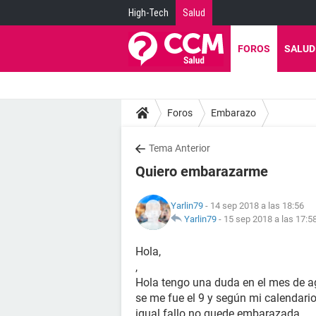
High-Tech
Salud
FOROS
SALUD
Foros
Embarazo
Tema Anterior
Quiero embarazarme
Yarlin79
- 14 sep 2018 a las 18:56
Yarlin79
-
15 sep 2018 a las 17:5
Hola,
,
Hola tengo una duda en el mes de a
se me fue el 9 y según mi calendari
igual fallo no quede embarazada