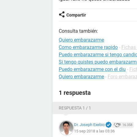
Compartir
Consulta también:
Quiero embarazarme
Como embarazarme rapido
-
Fichas
Puedo embarazarme si tengo candid
Si tengo quistes puedo embarazarm
Puedo embarazarme con el diu
-
Fic
Quiero embarazarme
-
Foro embara
1 respuesta
RESPUESTA 1 / 1
Dr. Joseph Exebio
16.358
15 sep 2018 a las 03:36