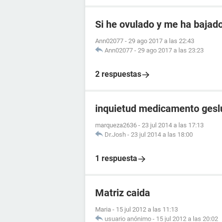
Si he ovulado y me ha bajad
Ann02077
-
29 ago 2017 a las 22:43
Ann02077
-
29 ago 2017 a las 23:23
2 respuestas
inquietud medicamento gesl
marqueza2636
-
23 jul 2014 a las 17:13
Dr.Josh
-
23 jul 2014 a las 18:00
1 respuesta
Matriz caida
Maria
-
15 jul 2012 a las 11:13
usuario anónimo
-
15 jul 2012 a las 20:02