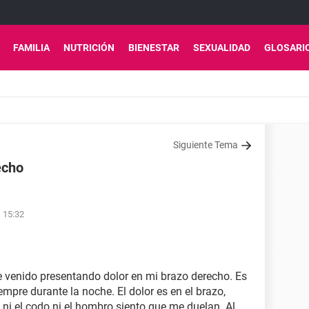
FAMILIA
NUTRICIÓN
BIENESTAR
SEXUALIDAD
GLOSARI
Siguiente Tema
echo
s 15:32
venido presentando dolor en mi brazo derecho. Es
mpre durante la noche. El dolor es en el brazo,
 ni el codo ni el hombro siento que me duelan. Al