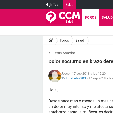
High-Tech
Salud
FOROS
SALUD
Foros
Salud
Tema Anterior
Dolor nocturno en brazo der
Joyce
- 17 sep 2018 a las 15:20
Elizabeta2203
-
17 sep 2018 a la
Hola,
Desde hace mas o menos un mes he 
un dolor muy intenso y me afecta sie
antebrazo hasta la muñeca, es decir,