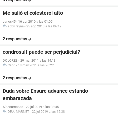
Me salió el colesterol alto
carlos45
-
16 abr 2010 a las 01:05
abby reyna
-
25 ago 2013 a las 06:19
2 respuestas
condrosulf puede ser perjudicial?
DOLORES
-
29 mar 2011 a las 14:13
Capri
-
18 may 2011 a las 20:22
2 respuestas
Duda sobre Ensure advance estando
embarazada
Aleecamposc
-
22 jul 2019 a las 03:45
DRA. MARNET
-
22 jul 2019 a las 12:38