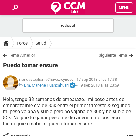
MENU
INICIO
FOROS
Foros
Salud
SALUD
Tema Anterior
Siguiente Tema
Puedo tomar ensure
FAMILIA
BrendastephaniaChavezreynoso
- 17 sep 2018 a las 17:38
NUTRICIÓN
Dra. Marlene Huancahuari
-
19 sep 2018 a las 23:59
Hola, tengo 33 semanas de embarazo.. mi peso antes de
BIENESTAR
embarazarme era de 85k entre el primer trimeste & segundo
mi peso vajaba y subia pero no vajaba de 80k y no subia de
SEXUALIDAD
85k. No puedo ganar peso me dio anemia me pusieron
hierro quiero saber si puedo tomar ensure
GLOSARIO