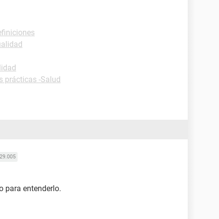
efiniciones
ualidad
lidad
s prácticas -Salud
29.005
o para entenderlo.