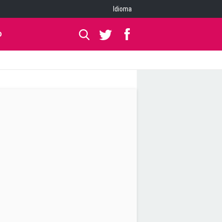
Idioma
O