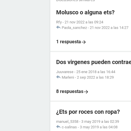
Molusco o alguna ets?
Rfy
-
21 nov 2022 a las 09:24
Paola_sanchez
-
21 nov 2022 a las 14:27
1 respuesta
Dos virgenes pueden contra
Juuvarese
-
25 ene 2018 a las 16:44
Marleni
-
2 sep 2022 a las 18:29
8 respuestas
¿Ets por roces con ropa?
manuel_5358
-
3 may 2019 a las 02:39
c-salinas
-
3 may 2019 a las 04:08