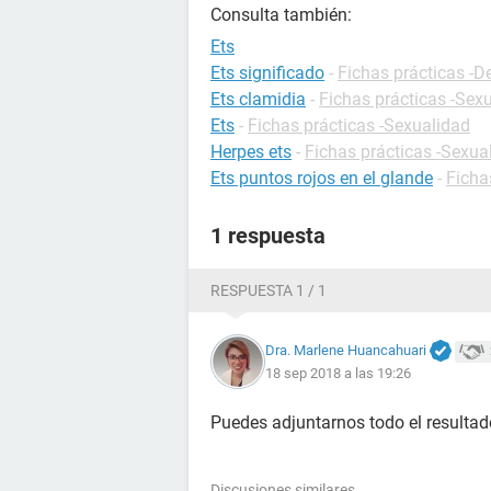
Consulta también:
Ets
Ets significado
-
Fichas prácticas -D
Ets clamidia
-
Fichas prácticas -Sex
Ets
-
Fichas prácticas -Sexualidad
Herpes ets
-
Fichas prácticas -Sexua
Ets puntos rojos en el glande
-
Ficha
1 respuesta
RESPUESTA 1 / 1
Dra. Marlene Huancahuari
18 sep 2018 a las 19:26
Puedes adjuntarnos todo el resultad
Discusiones similares