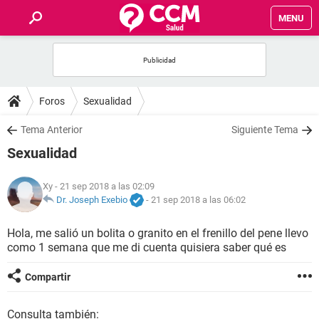
MENU
INICIO
FOROS
Foros
Sexualidad
SALUD
Tema Anterior
Siguiente Tema
Sexualidad
FAMILIA
Xy
- 21 sep 2018 a las 02:09
NUTRICIÓN
Dr. Joseph Exebio
-
21 sep 2018 a las 06:02
Hola, me salió un bolita o granito en el frenillo del pene llevo
BIENESTAR
como 1 semana que me di cuenta quisiera saber qué es
SEXUALIDAD
Compartir
GLOSARIO
Consulta también: