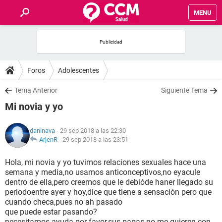
MENU
INICIO
FOROS
Foros
Adolescentes
SALUD
Tema Anterior
Siguiente Tema
Mi novia y yo
FAMILIA
daninava
- 29 sep 2018 a las 22:30
NUTRICIÓN
ArjenR
-
29 sep 2018 a las 23:51
Hola, mi novia y yo tuvimos relaciones sexuales hace una
BIENESTAR
semana y media,no usamos anticonceptivos,no eyacule
dentro de ella,pero creemos que le debióde haner llegado su
SEXUALIDAD
periodoentre ayer y hoy,dice que tiene a sensación pero que
cuando checa,pues no ah pasado
que puede estar pasando?
GLOSARIO
necesitamos ayuda por favor,sus papas no me quieren con