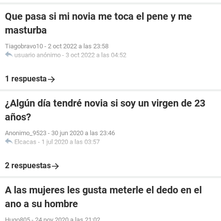
Que pasa si mi novia me toca el pene y me
masturba
Tiagobravo10
-
2 oct 2022 a las 23:58
usuario anónimo
-
3 oct 2022 a las 04:52
1 respuesta
¿Algún día tendré novia si soy un virgen de 23
años?
Anonimo_9523
-
30 jun 2020 a las 23:46
Elcacas
-
1 jul 2020 a las 03:57
2 respuestas
A las mujeres les gusta meterle el dedo en el
ano a su hombre
Hugo805
-
24 nov 2020 a las 21:02