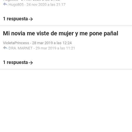
Hugo805
-
24 nov 2020 a las 21:17
1 respuesta
Mi novia me viste de mujer y me pone pañal
VioletaPrincess
-
28 mar 2019 a las 12:24
DRA. MARNET
-
29 mar 2019 a las 11:21
1 respuesta