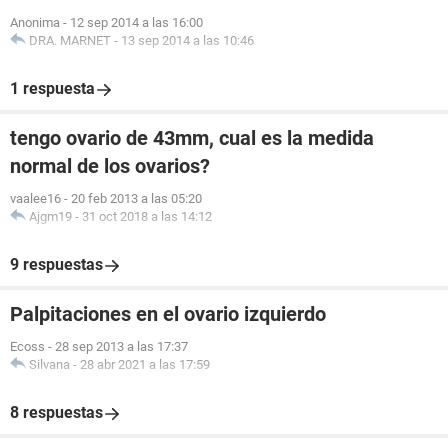
Anonima
-
12 sep 2014 a las 16:00
DRA. MARNET
-
13 sep 2014 a las 10:46
1 respuesta
tengo ovario de 43mm, cual es la medida
normal de los ovarios?
vaalee16
-
20 feb 2013 a las 05:20
Ajgm19
-
31 oct 2018 a las 14:12
9 respuestas
Palpitaciones en el ovario izquierdo
Ecoss
-
28 sep 2013 a las 17:37
Silvana
-
28 abr 2021 a las 17:59
8 respuestas