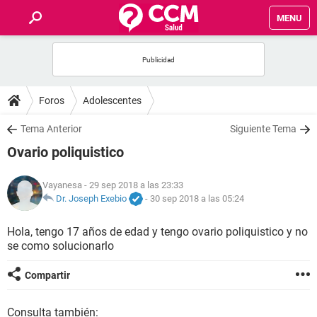
MENU
INICIO
FOROS
Foros
Adolescentes
SALUD
Tema Anterior
Siguiente Tema
Ovario poliquistico
FAMILIA
Vayanesa
- 29 sep 2018 a las 23:33
NUTRICIÓN
Dr. Joseph Exebio
-
30 sep 2018 a las 05:24
Hola, tengo 17 años de edad y tengo ovario poliquistico y no
BIENESTAR
se como solucionarlo
SEXUALIDAD
Compartir
GLOSARIO
Consulta también: