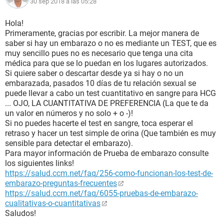
30 sep 2018 a las 05:28
Hola!
Primeramente, gracias por escribir. La mejor manera de
saber si hay un embarazo o no es mediante un TEST, que es
muy sencillo pues no es necesario que tenga una cita
médica para que se lo puedan en los lugares autorizados.
Si quiere saber o descartar desde ya si hay o no un
embarazada, pasados 10 días de tu relación sexual se
puede llevar a cabo un test cuantitativo en sangre para HCG
... OJO, LA CUANTITATIVA DE PREFERENCIA (La que te da
un valor en números y no solo + o -)!
Si no puedes hacerte el test en sangre, toca esperar el
retraso y hacer un test simple de orina (Que también es muy
sensible para detectar el embarazo).
Para mayor información de Prueba de embarazo consulte
los siguientes links!
https://salud.ccm.net/faq/256-como-funcionan-los-test-de-
embarazo-preguntas-frecuentes
https://salud.ccm.net/faq/6055-pruebas-de-embarazo-
cualitativas-o-cuantitativas
Saludos!