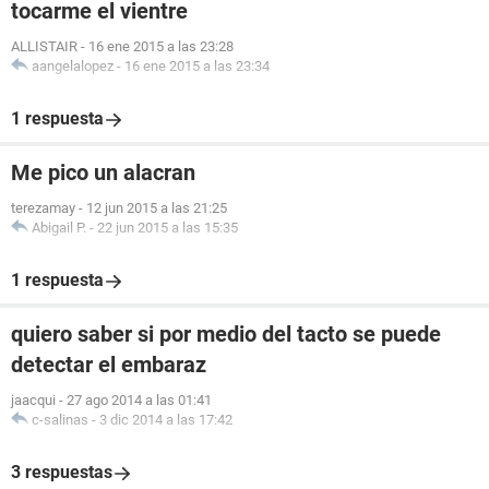
tocarme el vientre
ALLISTAIR
-
16 ene 2015 a las 23:28
aangelalopez
-
16 ene 2015 a las 23:34
1 respuesta
Me pico un alacran
terezamay
-
12 jun 2015 a las 21:25
Abigail P.
-
22 jun 2015 a las 15:35
1 respuesta
quiero saber si por medio del tacto se puede
detectar el embaraz
jaacqui
-
27 ago 2014 a las 01:41
c-salinas
-
3 dic 2014 a las 17:42
3 respuestas