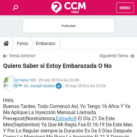
MENU
INICIO
FOROS
Foros
Embarazo
SALUD
Tema Anterior
Siguiente Tema
Quiero Saber si Estoy Embarazada O No
FAMILIA
maria.165
- 29 sep 2018 a las 23:06
NUTRICIÓN
Dr. Joseph Exebio
-
30 sep 2018 a las 05:28
Hola,
BIENESTAR
Buenas Tardes, Todo Comenzó Así, Yo Tengo 16 Años Y Ya
Me Aplique La Inyección Mensual Llamada
SEXUALIDAD
Prevepost(Noretisterona,
Estradiol
) El Día 21 De Este
Mes(Septiembre) Ya Que Mi Regla Fue El 16-19 De Este Mes
Y Por Lo Regular siempre la Duración Es De 5 Días Después
GLOSARIO
Como Lo Mencioné Me Puse La Inyección El 21 Y Después