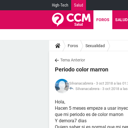
High-Tech
Salud
FOROS
SALUD
Foros
Sexualidad
Tema Anterior
Periodo color marron
Silvanacabrera
- 3 oct 2018 a las 01:
Silvanacabrera -
3 oct 2018 a las
Hola,
Hacen 5 meses empeze a usar inyec
que mi periodo es de color marron
Y demora7 dias
Quiero saber si es normal que mi per