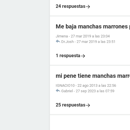
24 respuestas
Me baja manchas marrones p
Jimena
-
27 mar 2019 a las 23:04
Dr.Josh
-
27 mar 2019 a las 23:51
1 respuesta
mi pene tiene manchas mar
IGNACIO10
-
22 ago 2013 a las 22:56
Gabriel
-
27 sep 2023 a las 07:59
25 respuestas