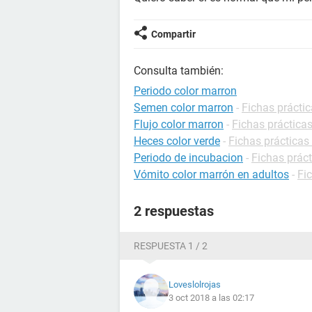
Compartir
Consulta también:
Periodo color marron
Semen color marron
-
Fichas práctic
Flujo color marron
-
Fichas prácticas
Heces color verde
-
Fichas prácticas 
Periodo de incubacion
-
Fichas práct
Vómito color marrón en adultos
-
Fi
2 respuestas
RESPUESTA 1 / 2
Loveslolrojas
3 oct 2018 a las 02:17