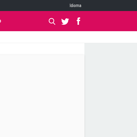
Idioma
O