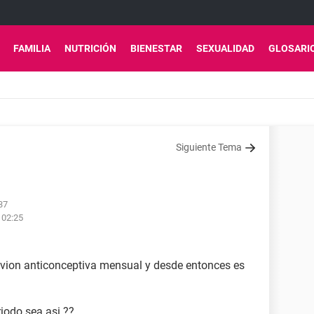
FAMILIA
NUTRICIÓN
BIENESTAR
SEXUALIDAD
GLOSARI
Siguiente Tema
37
 02:25
vion anticonceptiva mensual y desde entonces es
iodo sea asi ??