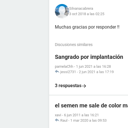
Silvanacabrera
3 oct 2018 a las 02:25
Muchas gracias por responder !!
Discusiones similares
Sangrado por implantación
pamelaChh
-
1 jun 2021 a las 16:28
jessi2731
-
2 jun 2021 a las 17:19
3 respuestas
el semen me sale de color 
xavi
-
6 jun 2011 a las 16:21
Raul
-
1 mar 2020 a las 09:53