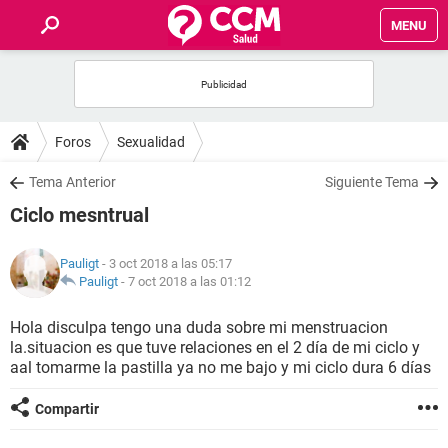
MENU
INICIO
FOROS
Foros
Sexualidad
SALUD
Tema Anterior
Siguiente Tema
Ciclo mesntrual
FAMILIA
Pauligt
- 3 oct 2018 a las 05:17
NUTRICIÓN
Pauligt
-
7 oct 2018 a las 01:12
Hola disculpa tengo una duda sobre mi menstruacion
BIENESTAR
la.situacion es que tuve relaciones en el 2 día de mi ciclo y
aal tomarme la pastilla ya no me bajo y mi ciclo dura 6 días
SEXUALIDAD
Compartir
GLOSARIO